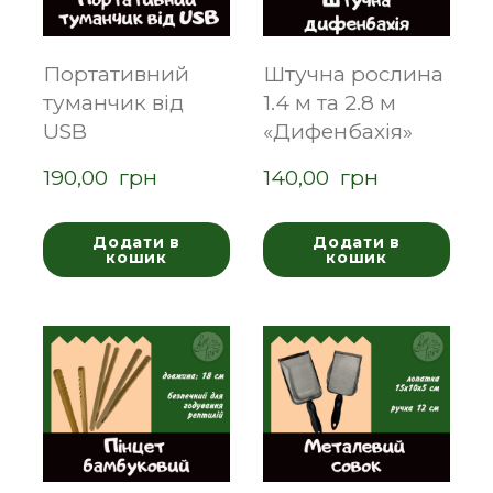
Портативний
Штучна рослина
туманчик від
1.4 м та 2.8 м
USB
«Дифенбахія»
190,00  грн
140,00  грн
Додати в
Додати в
кошик
кошик