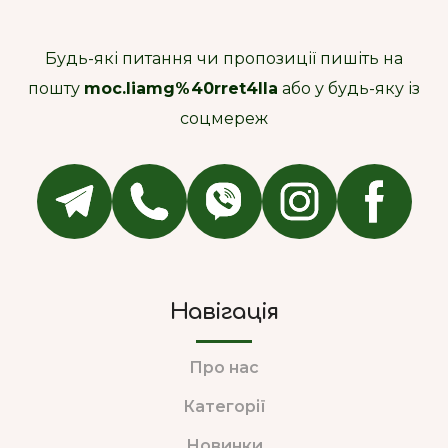
Будь-які питання чи пропозиції пишіть на
пошту
moc.liamg%40rret4lla
або у будь-яку із
соцмереж
Навігація
Про нас
Категорії
Новинки