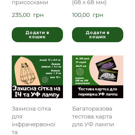
присосками
(68 x 68 мм)
235,00  грн
100,00  грн
Додати в
Додати в
кошик
кошик
Захисна сітка
Багаторазова
для
тестова карта
інфрачервоної
для УФ лампи
та