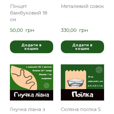
Пінцет
Металевий совок
бамбуковий 18
см
50,00  грн
330,00  грн
Додати в
Додати в
кошик
кошик
Гнучка ліана з
Скляна поїлка S