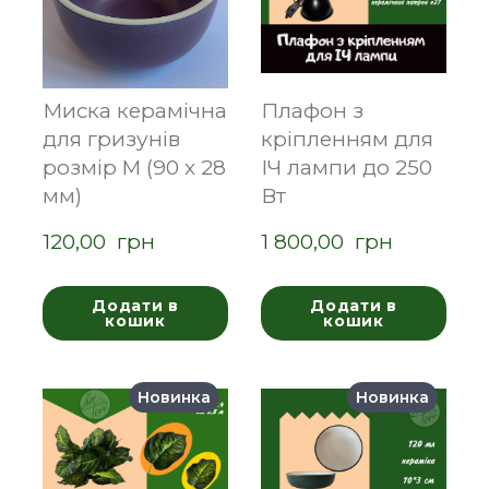
Миска керамічна
Плафон з
для гризунів
кріпленням для
розмір M (90 х 28
ІЧ лампи до 250
мм)
Вт
120,00  грн
1 800,00  грн
Додати в
Додати в
кошик
кошик
Новинка
Новинка