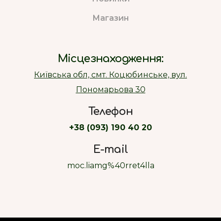
Магазин
Місцезнаходження:
Київська обл, смт. Коцюбинське, вул.
Пономарьова 30
Телефон
+38 (093) 190 40 20
E-mail
moc.liamg%40rret4lla