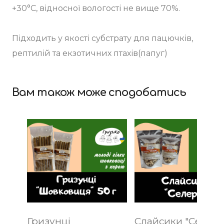
+30°С, відносної вологості не вище 70%.
Підходить у якості субстрату для пацючків,
рептилій та екзотичних птахів(папуг)
Вам також може сподобатись
Гризунці
Слайсики "Селера