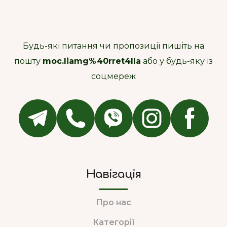
Будь-які питання чи пропозиції пишіть на
пошту
moc.liamg%40rret4lla
або у будь-яку із
соцмереж
Навігація
Про нас
Категорії