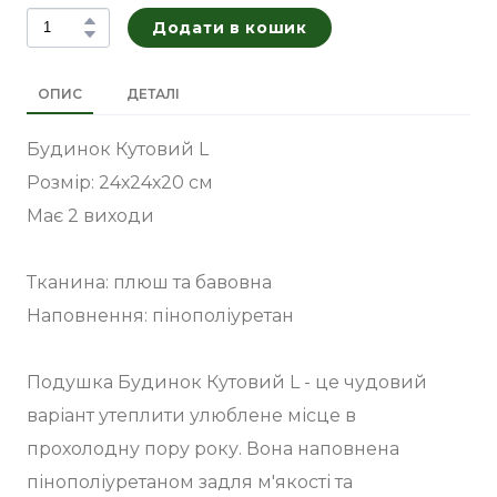
Додати в кошик
ОПИС
ДЕТАЛІ
Будинок Кутовий L
Розмір: 24х24х20 см
Має 2 виходи
Тканина: плюш та бавовна
Наповнення: пінополіуретан
Подушка Будинок Кутовий L - це чудовий
варіант утеплити улюблене місце в
прохолодну пору року. Вона наповнена
пінополіуретаном задля м'якості та