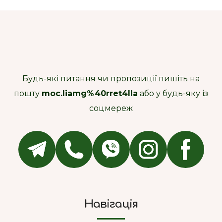
Будь-які питання чи пропозиції пишіть на
пошту
moc.liamg%40rret4lla
або у будь-яку із
соцмереж
Навігація