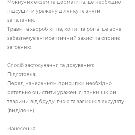
Мокнучих екзем та дерматитів, де необхідно
підсушити уражену ділянку та зняти
запалення.
Травм та хвороб кігтів, копит та рогів, де вона
забезпечує антисептичний захист та сприяє
загоєнню.
Спосіб застосування та дозування:
Підготовка:
Перед нанесенням присипки необхідно
ретельно очистити уражені ділянки шкіри
тварини від бруду, гною та залишків ексудату
(виділень).
Нанесення: