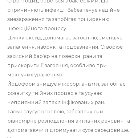
Стрептоцид бореться з бактеріями, що
спричиняють інфекції. Забезпечує надійне
знезараження та запобігає поширенню
інфекційного процесу.
Цинку оксид допомагає загоєнню, зменшує
запалення, набряк та подразнення. Створює
захисний бар'єр на поверхні рани та
прискорити її загоєння, особливо при
мокнучих ураженнях.
Йодоформ знищує мікроорганізми, запобігає
розвитку гнійних процесів та усуває
неприємний запах з інфікованих ран.
Тальк слугує основою, забезпечуючи
рівномірне розподілення активних речовин та
допомагаючи підтримувати сухе середовище.