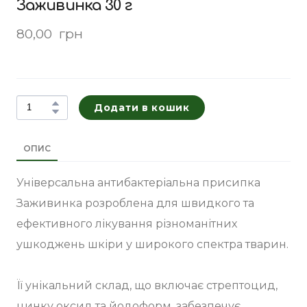
Заживинка 30 г
80,00  грн
Додати в кошик
ОПИС
Універсальна антибактеріальна присипка
Заживинка розроблена для швидкого та
ефективного лікування різноманітних
ушкоджень шкіри у широкого спектра тварин.
Її унікальний склад, що включає стрептоцид,
цинку оксид та йодоформ, забезпечує