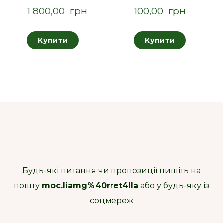
1 800,00  грн
100,00  грн
Купити
Купити
Будь-які питання чи пропозиції пишіть на
пошту
moc.liamg%40rret4lla
або у будь-яку із
соцмереж