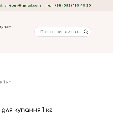
l: all4terr
@gmail.com
тел:
+38 (093) 190 40
20
изунам
 1 кг
для купання 1 кг