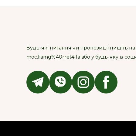
Будь-які питання чи пропозиції пишіть на
moc.liamg%40rret4lla або у будь-яку із со