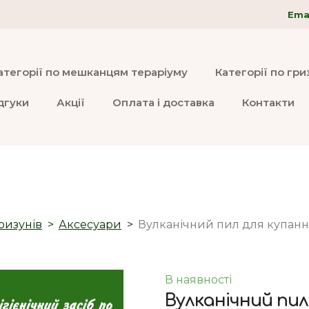
Emai
атегорії по мешканцям тераріуму
Категорії по гр
дгуки
Акції
Оплата і доставка
Контакти
ризунів
Аксесуари
Вулканічний пил для купання
В наявності
Вулканічний пил 