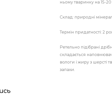
ньому тваринку на 15-20
Склад: природні мінерал
Термін придатності: 2 р
Ретельно підібрані дрібн
складається наповнюва
вологи і жиру з шерсті 
запахи.
ись