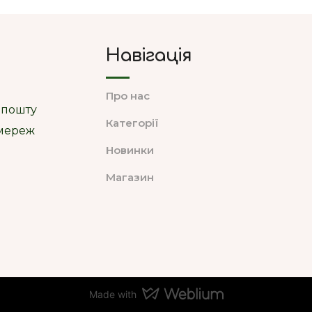
Навігація
Про нас
 пошту
Категорії
цмереж
Новинки
Магазин
Made with