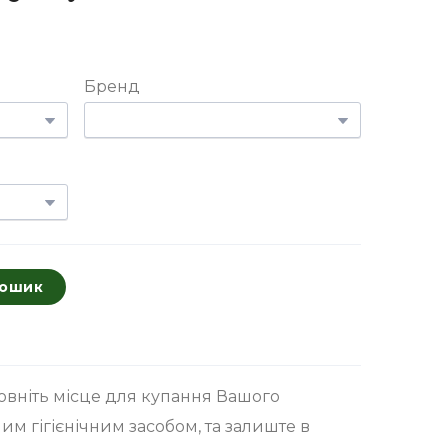
Бренд
кошик
повніть місце для купання Вашого
им гігієнічним засобом, та залиште в