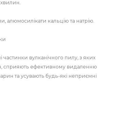
 хвилин.
и, алюмосилікати кальцію та натрію.
оки
і частинки вулканічного пилу, з яких
ч, сприяють ефективному видаленню
тварин та усувають будь-які неприємні