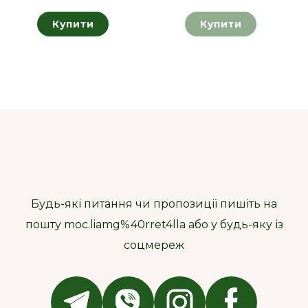
Купити
Купити
Будь-які питання чи пропозиції пишіть на
пошту moc.liamg%40rret4lla або у будь-яку із
соцмереж