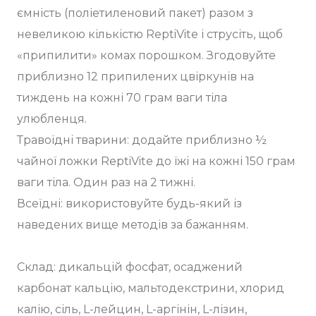
ємність (поліетиленовий пакет) разом з
невеликою кількістю ReptiVite і струсіть, щоб
«припилити» комах порошком. Згодовуйте
приблизно 12 припилених цвіркунів на
тиждень на кожні 70 грам ваги тіла
улюбленця.
Травоїдні тварини: додайте приблизно ½
чайної ложки ReptiVite до їжі на кожні 150 грам
ваги тіла. Один раз на 2 тижні.
Всеїдні: використовуйте будь-який із
наведених вище методів за бажанням.
Склад: дикальцій фосфат, осаджений
карбонат кальцію, мальтодекстрини, хлорид
калію, сіль, L-лейцин, L-аргінін, L-лізин,