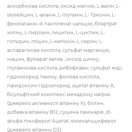
аскорбінова кислота, оксид магнію, L-валін, L-
ізолейцин, L-аланін, L-глутамін, L- Треонін, L-
фенілаланін, d-пантотенат кальцію, бітартрат
холіну, L-тирозин, лецитин, L-цистин, L-
гістидин, гліцин, L-метіонін, L-серин, L-
аспарагінова кислота, сульфат марганцю,
ніацин, фумарат заліза , оксид цинку,
глутамінова кислота, рибофлавін, сульфат міді,
гідрохлорид тіаміну, фолієва кислота,
піридоксин гідрохлорид, ацетат вітаміну А,
бісульфітний комплекс менадіону натрію
(джерело активності вітаміну К), біотин,
добавка вітаміну В12, сушена ламінарія, dl-
альфа-токоферол Ацетат, холекальциферол
(джерело вітаміну D3)