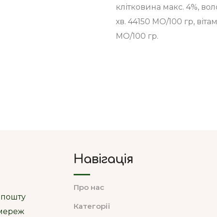
клітковина макс. 4%, воло
хв. 44150 МО/100 гр, вітам
МО/100 гр.
Навігація
Про нас
 пошту
Категорії
цмереж