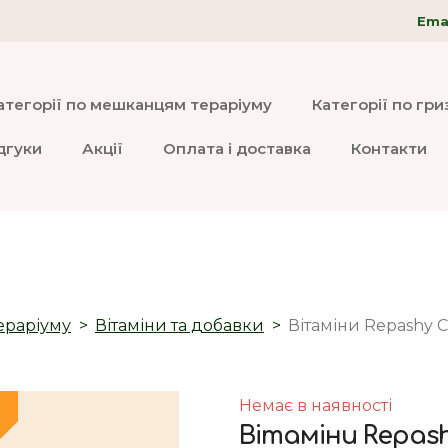
Emai
атегорії по мешканцям тераріуму
Категорії по гр
дгуки
Акції
Оплата і доставка
Контакти
ераріуму
Вітаміни та добавки
Вітаміни Repashy C
Немає в наявності
Вітаміни Repash