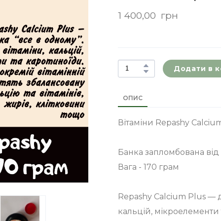
1 400,00  грн
Додати в 
ОПИС
Вітаміни Repashy Calcium
Банка запломбована від
Вага - 170 грам
Repashy Calcium Plus — 
кальцій, мікроелементи 