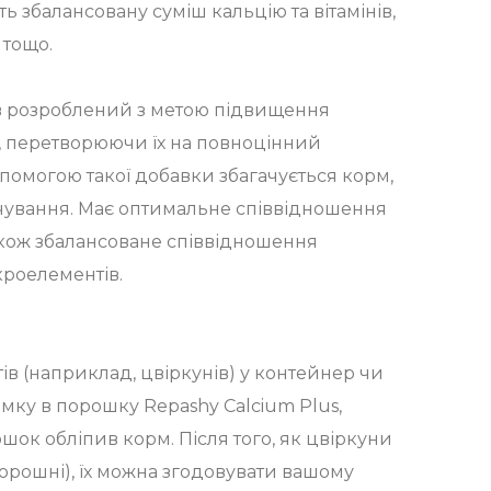
ять збалансовану суміш кальцію та вітамінів,
 тощо.
ув розроблений з метою підвищення
х, перетворюючи їх на повноцінний
помогою такої добавки збагачується корм,
чування. Має оптимальне співвідношення
акож збалансоване співвідношення
ікроелементів.
ів (наприклад, цвіркунів) у контейнер чи
мку в порошку Repashy Calcium Plus,
ошок обліпив корм. Після того, як цвіркуни
борошні), їх можна згодовувати вашому