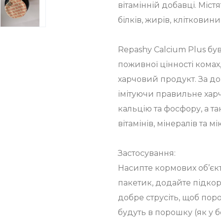
вітамінній добавці. Міст
білків, жирів, клітковини
Repashy Calcium Plus б
поживної цінності кома
харчовий продукт. За до
імітуючи правильне хар
кальцію та фосфору, а т
вітамінів, мінералів та м
Застосування:
Насипте кормових об’єкт
пакетик, додайте підкор
добре струсіть, щоб пор
будуть в порошку (як у 