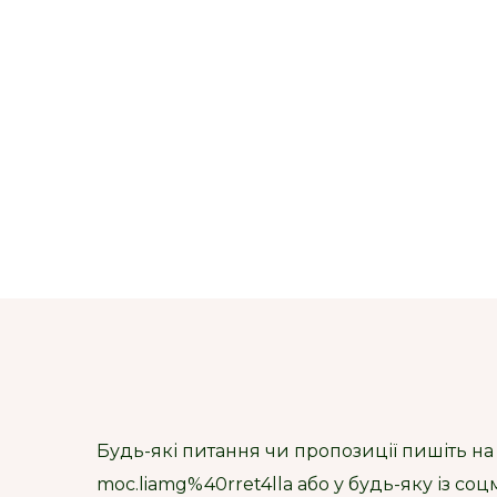
Будь-які питання чи пропозиції пишіть на
moc.liamg%40rret4lla або у будь-яку із со