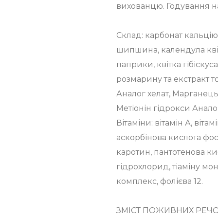
вихованцю. Годування на 
Склад: карбонат кальцію,
шипшина, календула квіт
паприки, квітка гібіскус
розмарину та екстракт т
Аналог хелат, Марганець
Метіонін гідрокси Анало
Вітаміни: вітамін А, віта
аскорбінова кислота фосф
каротин, пантотенова ки
гідрохлорид, тіаміну мон
комплекс, фолієва 12.
ЗМІСТ ПОЖИВНИХ РЕЧОВИН: