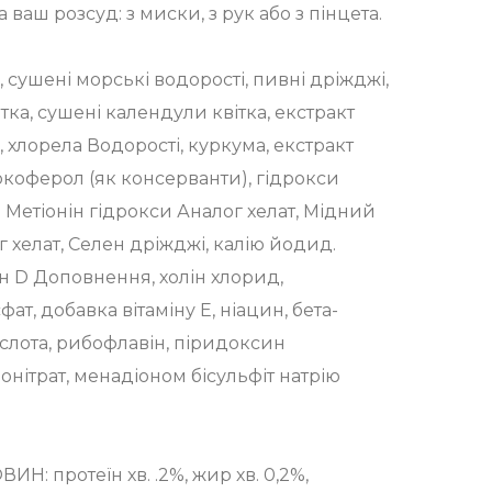
ваш розсуд: з миски, з рук або з пінцета.
 сушені морські водорості, пивні дріжджі,
ка, сушені календули квітка, екстракт
а, хлорела Водорості, куркума, екстракт
окоферол (як консерванти), гідрокси
 Метіонін гідрокси Аналог хелат, Мідний
г хелат, Селен дріжджі, калію йодид.
мін D Доповнення, холін хлорид,
ат, добавка вітаміну Е, ніацин, бета-
слота, рибофлавін, піридоксин
онітрат, менадіоном бісульфіт натрію
 протеїн хв. .2%, жир хв. 0,2%,