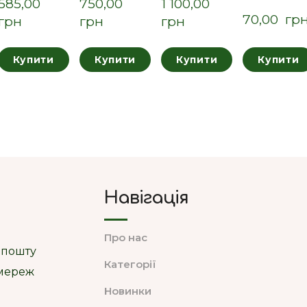
585,00  
750,00  
1 100,00  
70,00  гр
грн
грн
грн
Купити
Купити
Купити
Купити
Навігація
Про нас
 пошту
Категорії
цмереж
Новинки