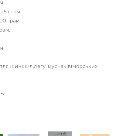
м;
125 грам;
100 грам;
рам;
рн
 для шиншил,дегу, мурчаків(морських
08