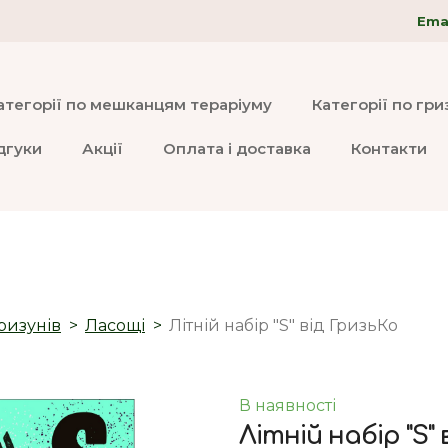
Emai
атегорії по мешканцям тераріуму
Категорії по гр
дгуки
Акції
Оплата і доставка
Контакти
ризунів
Ласощі
Літній набір "S" від ГризьКо
В наявності
Літній набір "S"