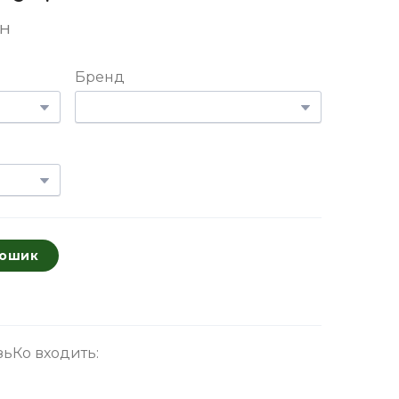
рн
Бренд
кошик
изьКо входить: