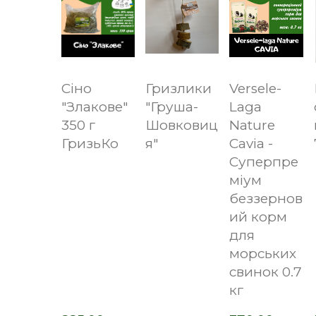
Сіно
Гризлики
Versele-
"Злакове"
"Груша-
Laga
350 г
Шовковиц
Nature
ГризьКо
я"
Cavia -
Суперпре
міум
беззернов
ий корм
для
морських
свинок 0.7
кг