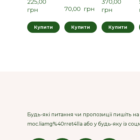
225,00  
370,00  
70,00  грн
грн
грн
Купити
Купити
Купити
Будь-які питання чи пропозиції пишіть на
moc.liamg%40rret4lla або у будь-яку із со