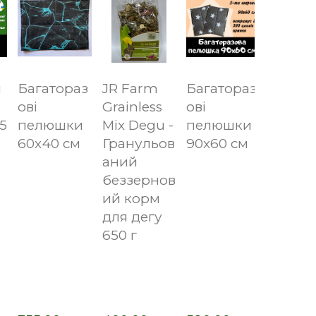
и
Багатораз
JR Farm
Багатораз
ові
Grainless
ові
5
пелюшки
Mix Degu -
пелюшки
60х40 см
Гранульов
90х60 см
аний
беззернов
ий корм
для дегу
650 г