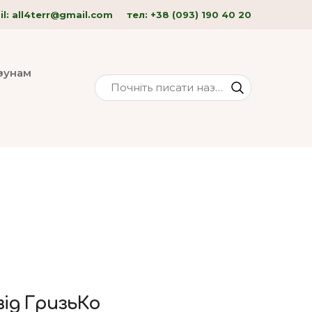
l: all4terr
@gmail.com
тел:
+38 (093) 190 40
20
изунам
 від ГризьКо