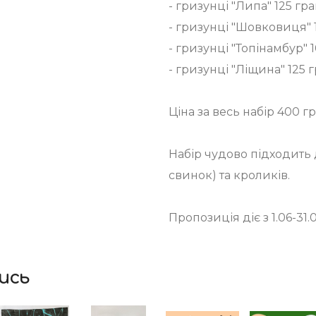
- гризунці "Липа" 125 гра
- гризунці "Шовковиця" 
- гризунці "Топінамбур" 
- гризунці "Ліщина" 125 г
Ціна за весь набір 400 г
Набір чудово підходить
свинок) та кроликів.
Пропозиція діє з 1.06-31.
ись