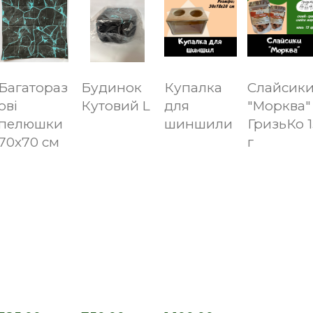
Багатораз
Будинок
Купалка
Слайсик
ові
Кутовий L
для
"Морква"
пелюшки
шиншили
ГризьКо 1
70х70 см
г