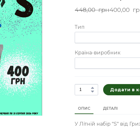
448,00  грн
400,00  г
Тип
Країна-виробник
Додати в 
ОПИС
ДЕТАЛІ
У Літній набір "S" від Гр