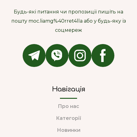
Будь-які питання чи пропозиції пишіть на
пошту moc.liamg%40rret4lla або у будь-яку із
соцмереж
Навігація
Про нас
Категорії
Новинки