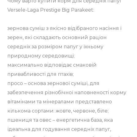
Чому варто купити корм для середніх папуг
Versele-Laga Prestige Big Parakeet:
зернова суміш з якісно відібраного насіння і
зерен, які складають основний раціон
середніх за розміром папуг у їхньому
природному середовищі;
максимально відповідає смаковій
привабливості для птахів;
просо – основа зернової суміші, для
забезпечення різнобічної наповненості корму
вітамінами та мінералами представлено
кількома сортами: жовте, червоне, біле;
пшениця та овес – енергетична база, яка
ідеальна для годування середніх папуг,