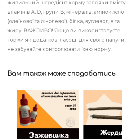
живильний інгредієнт корму завдяки вмісту
вітамінів А, D, групи В, мінералів, амінокислот
(олеїнової та лінолевої), білка, вуглеводів та
жиру. ВАЖЛИВО! Якщо ви використовуєте
горіхи як додаткові ласощі для свого папуги,
не забувайте контролювати їхню норму.
Вам також може сподобатись