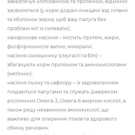
забезпечує клітковиною та протеїном, відмінно
засвоюється (у корм додані очищені від плівки
та оболонок зерна, щоб ваш папуга без
проблем міг їх склевати);
канарокове насіння – містить протеїн, жири,
фосфорнокисле вапно, мінерали;
насіння соняшнику (смугасті та білі) –
збагачують корм протеїном та амінокислотами
(метіонін);
насіння льону та сафлору – із задоволенням
поїдаються папугами та служать джерелом
рослинних Омега-3, Омега-6 жирних кислот, а
також ряду незамінних амінокислот, що
важливо для оперення птахів та здорового
обміну речовин;