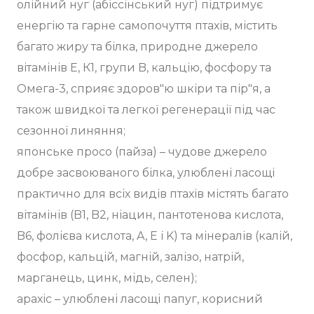
олійний нуг (абіссінський нуг) підтримує
енергію та гарне самопочуття птахів, містить
багато жиру та білка, природне джерело
вітамінів E, К1, групи B, кальцію, фосфору та
Омега-3, сприяє здоров"ю шкіри та пір"я, а
також швидкої та легкої регенерації під час
сезонної линяння;
японське просо (пайза) – чудове джерело
добре засвоюваного білка, улюблені ласощі
практично для всіх видів птахів містять багато
вітамінів (B1, B2, ніацин, пантотенова кислота,
B6, фолієва кислота, A, E і K) та мінералів (калій,
фосфор, кальцій, магній, залізо, натрій,
марганець, цинк, мідь, селен);
арахіс – улюблені ласощі папуг, корисний