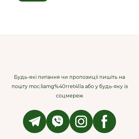
Будь-які питання чи пропозиції пишіть на
пошту moc.liamg%40rret4lla або у будь-яку із
соцмереж