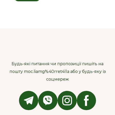
Будь-які питання чи пропозиції пишіть на
пошту moc.liamg%40rret4lla або у будь-яку із
соцмереж