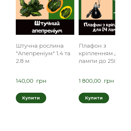
Штучна рослина
Плафон з
"Апепреніум" 1.4 та
кріпленням для І
2.8 м
лампи до 250 Вт
140,00  грн
1 800,00  грн
Купити
Купити