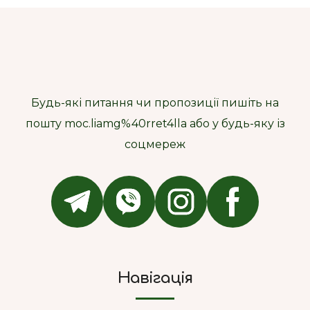
Будь-які питання чи пропозиції пишіть на
пошту moc.liamg%40rret4lla або у будь-яку із
соцмереж
Навігація