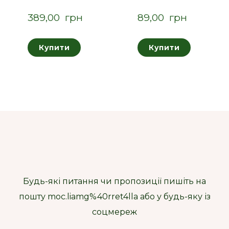
389,00  грн
89,00  грн
Купити
Купити
Будь-які питання чи пропозиції пишіть на
пошту moc.liamg%40rret4lla або у будь-яку із
соцмереж