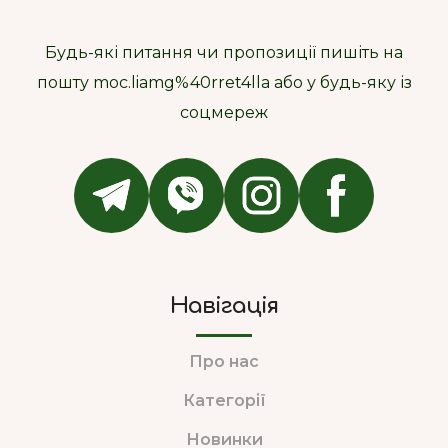
Будь-які питання чи пропозиції пишіть на
пошту moc.liamg%40rret4lla або у будь-яку із
соцмереж
Навігація
Про нас
Категорії
Новинки