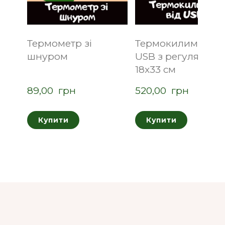
Термометр зі
Термокилимок ві
шнуром
USB з регуляторо
18x33 см
89,00  грн
520,00  грн
Купити
Купити