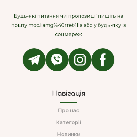
Будь-які питання чи пропозиції пишіть на
пошту moc.liamg%40rret4lla або у будь-яку із
соцмереж
Навігація
Про нас
Категорії
Новинки