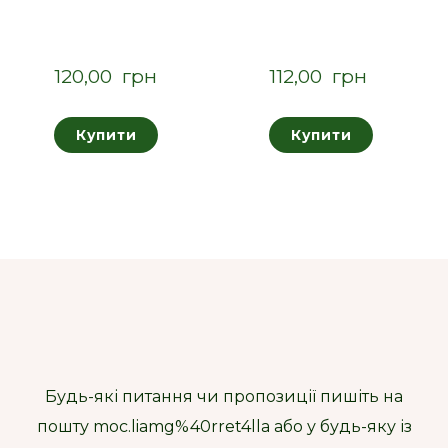
120,00  грн
112,00  грн
Купити
Купити
Будь-які питання чи пропозиції пишіть на
пошту moc.liamg%40rret4lla або у будь-яку із