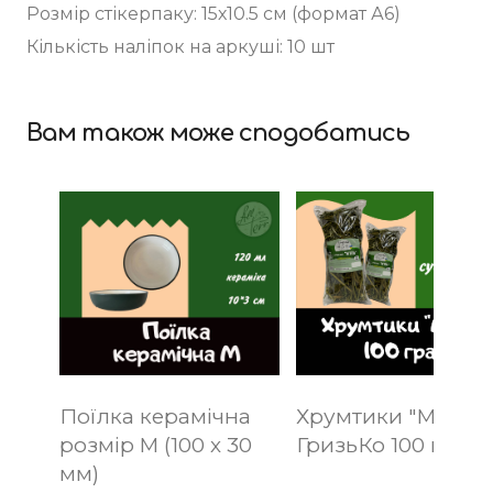
Розмір стікерпаку: 15х10.5 см (формат А6)
Кількість наліпок на аркуші: 10 шт
Вам також може сподобатись
Поїлка керамічна
Хрумтики "М'ята"
розмір M (100 х 30
ГризьКо 100 грам
мм)