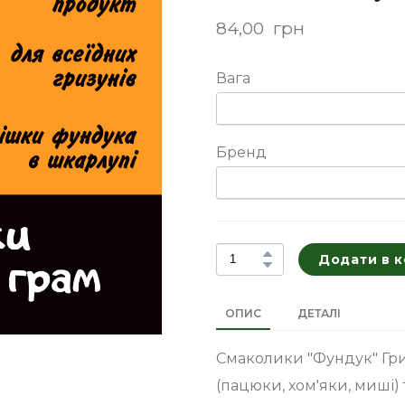
84,00  грн
Вага
Бренд
Додати в 
ОПИС
ДЕТАЛІ
Смаколики "Фундук" Гри
(пацюки, хом'яки, миші) 