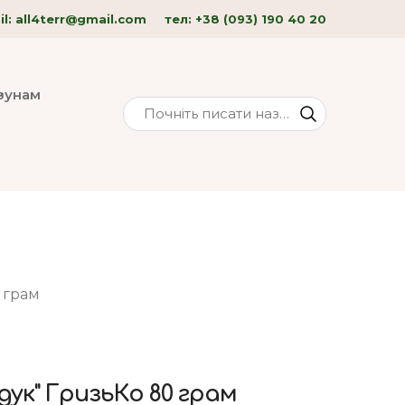
l: all4terr
@gmail.com
тел:
+38 (093) 190 40
20
изунам
 грам
ук" ГризьКо 80 грам