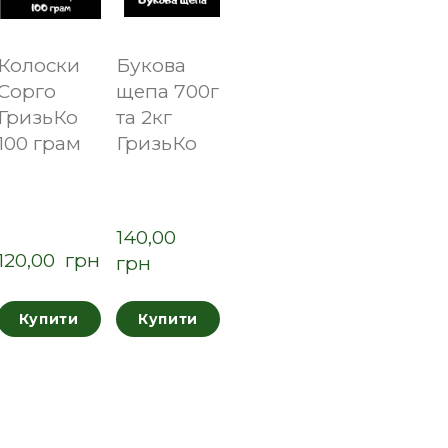
Колоски
Букова
Сорго
щепа 700г
ГризьКо
та 2кг
100 грам
ГризьКо
140,00  
120,00  грн
грн
Купити
Купити