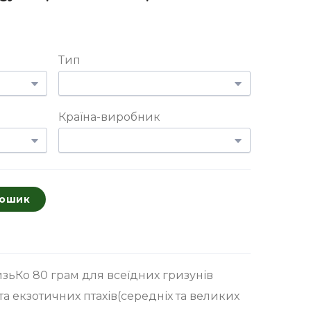
Тип
Країна-виробник
кошик
зьКо 80 грам для всеїдних гризунів
та екзотичних птахів(середніх та великих