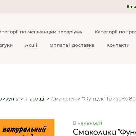
Emai
атегорії по мешканцям тераріуму
Категорії по гр
дгуки
Акції
Оплата і доставка
Контакти
ризунів
Ласощі
Смаколики "Фундук" ГризьКо 80
В наявності
Смаколики "Фунд