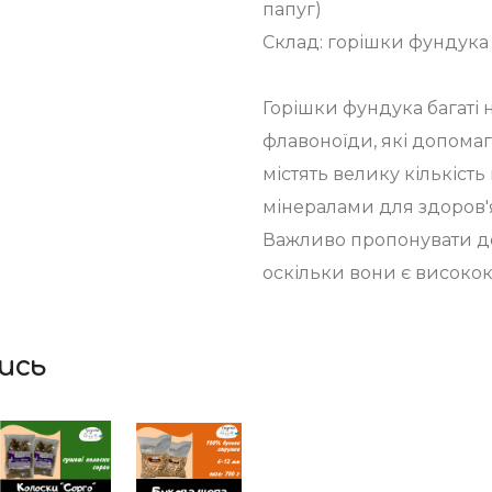
папуг)
Склад: горішки фундука
Горішки фундука багаті н
флавоноїди, які допома
містять велику кількість
мінералами для здоров'я
Важливо пропонувати до 
оскільки вони є високо
ись