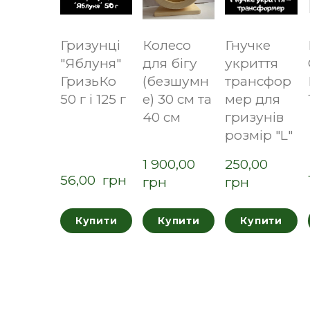
Гризунці
Колесо
Гнучке
"Яблуня"
для бігу
укриття
ГризьКо
(безшумн
трансфор
50 г і 125 г
е) 30 см та
мер для
40 см
гризунів
розмір "L"
1 900,00  
250,00  
56,00  грн
грн
грн
Купити
Купити
Купити