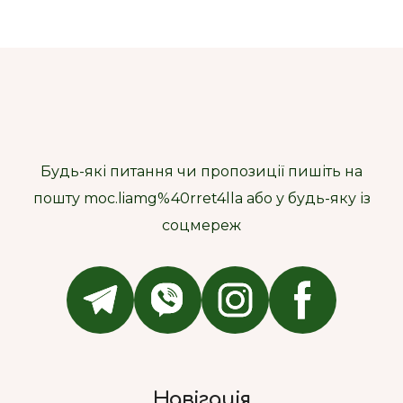
Будь-які питання чи пропозиції пишіть на
пошту moc.liamg%40rret4lla або у будь-яку із
соцмереж
Навігація