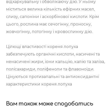
відхаркувальну і обволікаючу дію. У ньому
міститься велика кількість ефірних масел,
слизу, сапоніни і аскорбінової кислоти. Крім
цього, рослина має сечогінну, проносну,
жовчогінну, потогінну і кровоспинну дію.
Цілющі властивості кореня лопуха
забезпечують органічні кислоти, насичені та
ненасичені жири, іони кальцію, калію та заліза,
полісахариди, поліфеноли та флавоноїди.
Цінуються протизапальні та антиоксидантні
характеристики кореня лопуха
Вам також може сподобатись