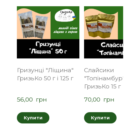
Гризунці "Ліщина"
Слайсики
ГризьКо 50 г і 125 г
"Топінамбур"
ГризьКо 15 г
56,00  грн
70,00  грн
Купити
Купити