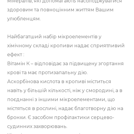
мінералів, які допомагають насолоджуватися
здоровим та повноцінним життям Вашим
улюбленцям.
Найбагатший набір мікроелементів у
хімічному складі кропиви надає сприятливий
ефект :
Вітамін К – відповідає за підвищену згортання
крові та має протизапальну дію.
Аскорбінова кислота в кропиві міститься
навіть у більшій кількості, ніж у смородині, а в
поєднанні з іншими мікроелементами, що
містяться в рослині, надає благотворну дію на
бронхи. Є засобом профілактики серцево-
судинних захворювань.