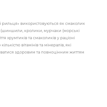
і рильця» використовуються як смаколик
в (шиншили, кролики, мурчаки (морські
іття хрумтиків та смаколиків у раціоні
ількістю вітамінів та мінералів, які
ватися здоровим та повноцінним життям