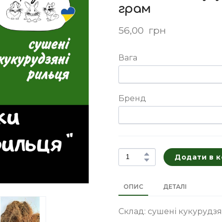
грам
56,00  грн
Вага
Бренд
Додати в 
ОПИС
ДЕТАЛІ
Склад: сушені кукурудз