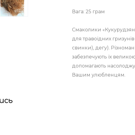
Вага: 25 грам
Смаколики «Кукурудзян
для травоїдних гризуні
свинки), дегу). Різноман
забезпечують їх великою к
допомагають насолоджу
Вашим улюбленцям.
ись