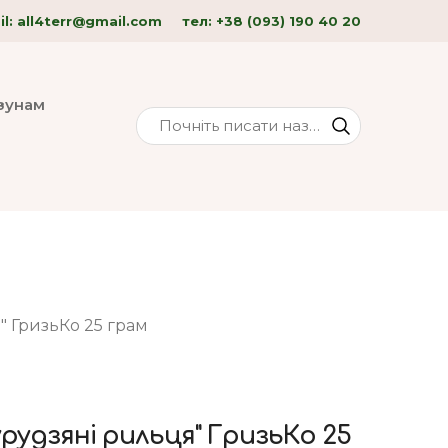
l: all4terr
@gmail.com
тел:
+38 (093) 190 40
20
изунам
 ГризьКо 25 грам
рудзяні рильця" ГризьКо 25