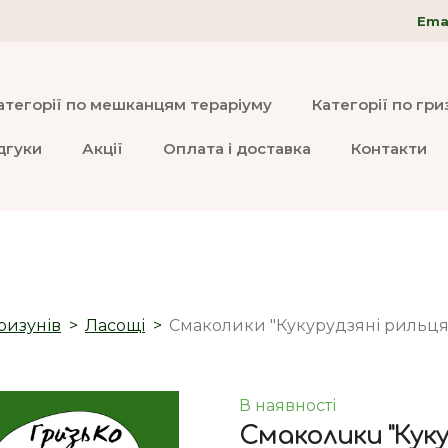
Emai
атегорії по мешканцям тераріуму
Категорії по гр
дгуки
Акції
Оплата і доставка
Контакти
ризунів
Ласощі
Смаколики "Кукурудзяні рильця"
В наявності
Смаколики "Куку