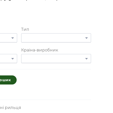
Тип
Країна-виробник
кошик
яні рильця