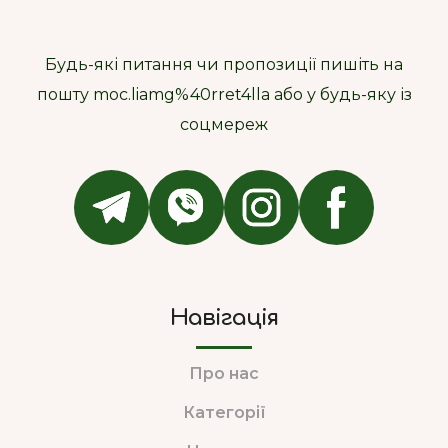
Будь-які питання чи пропозиції пишіть на
пошту moc.liamg%40rret4lla або у будь-яку із
соцмереж
Навігація
Про нас
Категорії