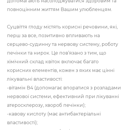
допомагають насолоджуватися здоровим та
повноцінним життям Вашим улюбленцям.
Суцвіття глоду містять корисні речовини, які,
перш за все, позитивно впливають на
серцево-судинну та нервову систему, роботу
печінки та нирок. Це пов’язано з тим, що
хімічний склад квіток включає багато
корисних елементів, кожен з яких має цінні
лікувальні властивості:
-вітамін В4 (допомагає впоратися з розладами
нервової системи, ефективний при лікуванні
атеросклерозу, хвороб печінки);
-кавову кислоту (має антибактеріальні
властивості);