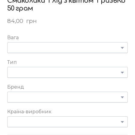
Смаколики "Глід з квітом" ГризьКо
50 грам
84,00  грн
Вага
Тип
Бренд
Країна-виробник