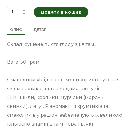
Додати в кошик
ОПИС
ДЕТАЛІ
Склад: сушене листя глоду з квітами.
Вага: 50 грам
Смаколики «Глід з квітом» використовуються
як смаколик для травоїдних гризунів
(шиншили, кролики, мурчаки (морські
свинки), дегу). Різноманіття хрумтиків та
смаколиків у раціоні забезпечують їх великою
кількістю вітамінів та мінералів, які