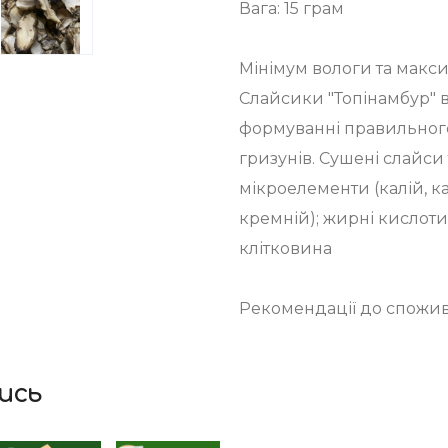
Вага: 15 грам
Мінімум вологи та макс
Слайсики "Топінамбур" в
формуванні правильного
гризунів. Сушені слайси т
мікроелементи (калій, ка
кремній); жирні кислоти;
клітковина
Рекомендації до споживан
ись