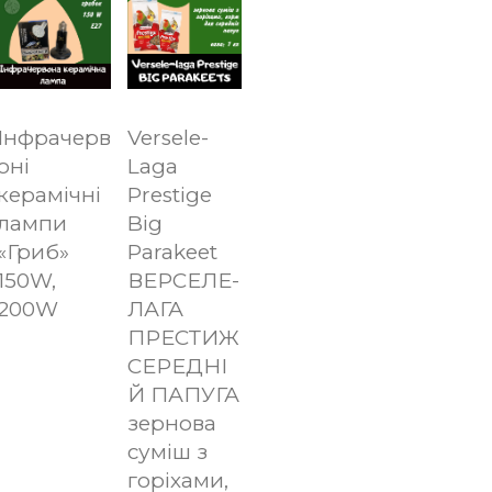
Інфрачерв
Versele-
оні
Laga
керамічні
Prestige
лампи
Big
«Гриб»
Parakeet
150W,
ВЕРСЕЛЕ-
200W
ЛАГА
ПРЕСТИЖ
СЕРЕДНІ
Й ПАПУГА
зернова
суміш з
горіхами,