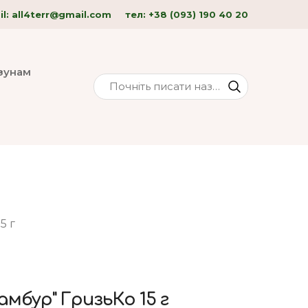
l: all4terr
@gmail.com
тел:
+38 (093) 190 40
20
изунам
5 г
амбур" ГризьКо 15 г