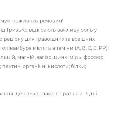
имум поживних речовин!
ід ГризьКо відіграють важливу роль у
 раціону для травоїдних та всеїдних
опінамбура містять вітаміни (А, В, С, Е, РР);
льцій, магній, залізо, цинк, мідь, фосфор,
 пектин; органічні кислоти; білки;
ня: декілька слайсів 1 раз на 2-3 дні