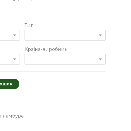
Тип
Країна-виробник
кошик
пінамбура