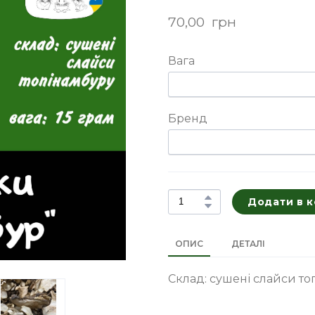
70,00  грн
Вага
Бренд
Додати в 
ОПИС
ДЕТАЛІ
Склад: сушені слайси то