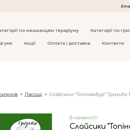
Emai
атегорії по мешканцям тераріуму
Категорії по гр
дгуки
Акції
Оплата і доставка
Контакти
ризунів
Ласощі
Слайсики "Топінамбур" ГризьКо 1
В наявності
Слайсики "Топін