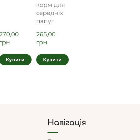
корм для
середніх
папуг
270,00  
265,00  
грн
грн
Купити
Купити
Навігація