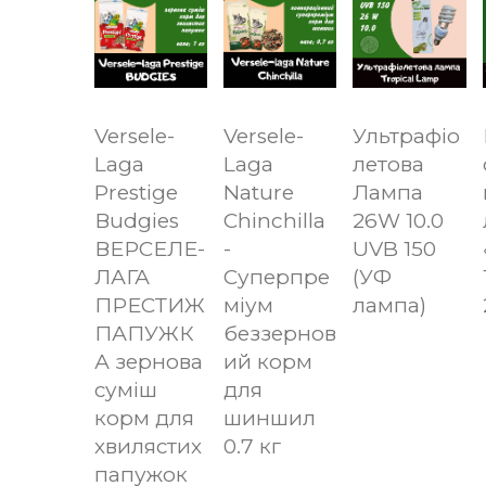
Versele-
Versele-
Ультрафіо
Laga
Laga
летова
Prestige
Nature
Лампа
Вudgies
Chinchilla
26W 10.0
ВЕРСЕЛЕ-
-
UVB 150
ЛАГА
Суперпре
(УФ
ПРЕСТИЖ
міум
лампа)
ПАПУЖК
беззернов
А зернова
ий корм
суміш
для
корм для
шиншил
хвилястих
0.7 кг
папужок