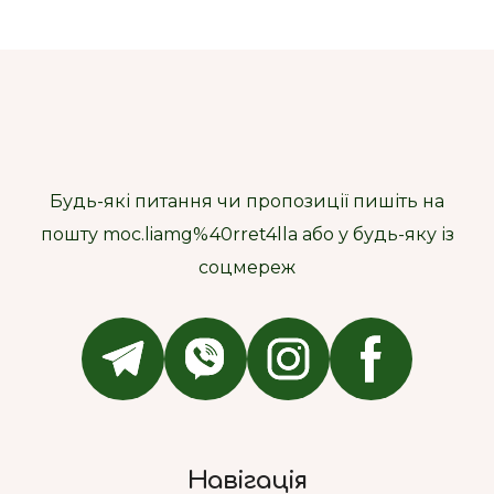
Будь-які питання чи пропозиції пишіть на
пошту moc.liamg%40rret4lla або у будь-яку із
соцмереж
Навігація