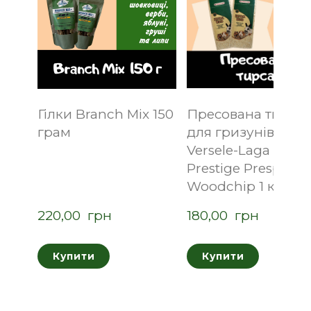
Гілки Branch Mix 150
Пресована тирса
грам
для гризунів
Versele-Laga
Prestige Prespack
Woodchip 1 кг
220,00  грн
180,00  грн
Купити
Купити