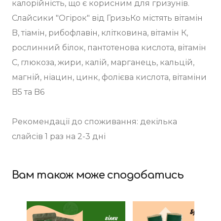
калорійність, що є корисним для гризунів.
Слайсики "Огірок" від ГризьКо містять вітамін
B, тіамін, рибофлавін, клітковина, вітамін К,
рослинний білок, пантотенова кислота, вітамін
С, глюкоза, жири, калій, марганець, кальцій,
магній, ніацин, цинк, фолієва кислота, вітаміни
B5 та B6
Рекомендації до споживання: декілька
слайсів 1 раз на 2-3 дні
Вам також може сподобатись