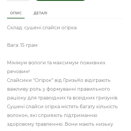
ОПИС
ДЕТАЛІ
Склад: сушені слайси огірка
Вага: 15 грам
Мінімум вологи та максимум поживних
речовин!
Слайсики "Огірок" від ГризьКо відіграють
важливу роль у формуванні правильного
раціону для травоїдних та всеїдних гризунів.
Сушені слайси огірка містять багату кількість
волокон, які сприяють підтриманню
здоровому травленню. Вони мають низьку