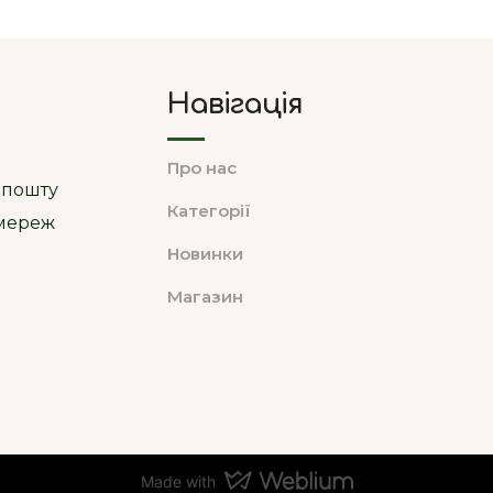
Навігація
Про нас
 пошту
Категорії
цмереж
Новинки
Магазин
Made with