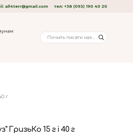
l: all4terr
@gmail.com
тел:
+38 (093) 190 40
20
изунам
40 г
" ГризьКо 15 г і 40 г