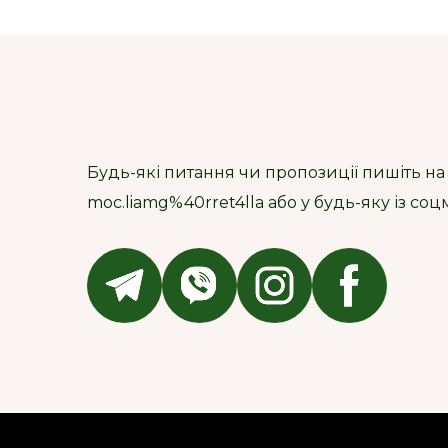
Будь-які питання чи пропозиції пишіть на
moc.liamg%40rret4lla або у будь-яку із со