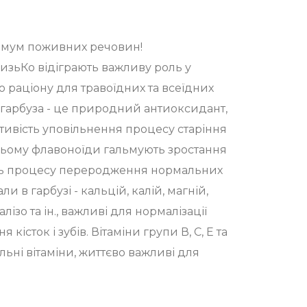
имум поживних речовин!
ризьКо відіграють важливу роль у
 раціону для травоїдних та всеїдних
 гарбуза - це природний антиоксидант,
тивість уповільнення процесу старіння
 ньому флавоноїди гальмують зростання
ь процесу переродження нормальних
ли в гарбузі - кальцій, калій, магній,
лізо та ін., важливі для нормалізації
кісток і зубів. Вітаміни групи В, С, Е та
льні вітаміни, життєво важливі для