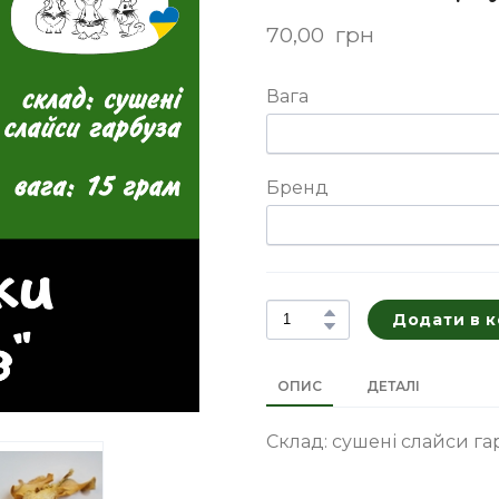
70,00  грн
Вага
Бренд
Додати в 
ОПИС
ДЕТАЛІ
Склад: сушені слайси га