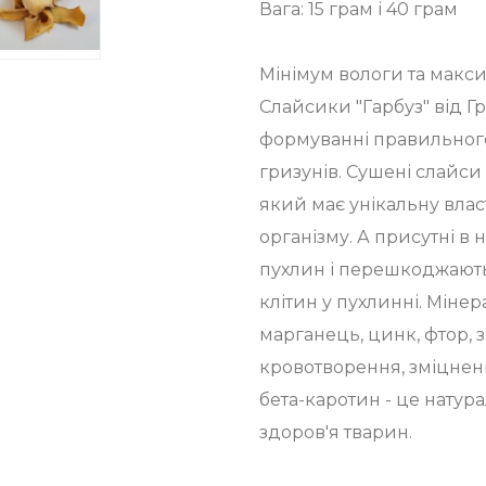
Вага: 15 грам і 40 грам
Мінімум вологи та макс
Слайсики "Гарбуз" від Г
формуванні правильного
гризунів. Сушені слайси
який має унікальну влас
організму. А присутні в
пухлин і перешкоджают
клітин у пухлинні. Мінера
марганець, цинк, фтор, за
кровотворення, зміцнення 
бета-каротин - це натура
здоров'я тварин.