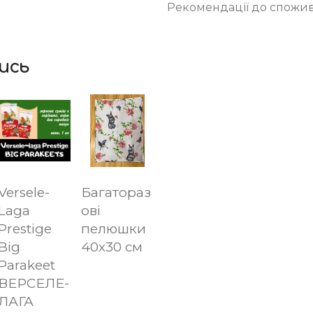
Рекомендації до споживан
ись
Versele-
Багатораз
Laga
ові
Prestige
пелюшки
Big
40х30 см
Parakeet
ВЕРСЕЛЕ-
ЛАГА