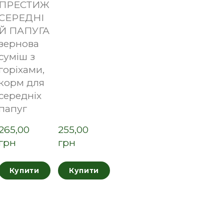
ПРЕСТИЖ
СЕРЕДНІ
Й ПАПУГА
зернова
суміш з
горіхами,
корм для
середніх
папуг
265,00  
255,00  
грн
грн
Купити
Купити