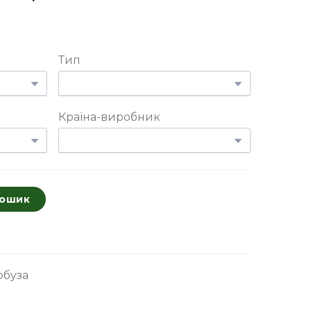
Тип
Країна-виробник
кошик
рбуза