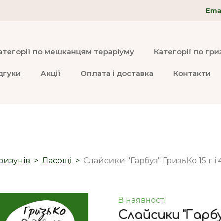
Emai
атегорії по мешканцям тераріуму
Категорії по гр
дгуки
Акції
Оплата і доставка
Контакти
ризунів
Ласощі
Слайсики "Гарбуз" ГризьКо 15 г і 
В наявності
Слайсики "Гарбуз