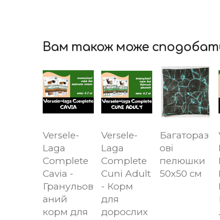
Вам також може сподобат
Versele-
Versele-
Багатораз
Laga
Laga
ові
Complete
Complete
пелюшки
Cavia -
Cuni Adult
50х50 см
Гранульов
- Корм
аний
для
корм для
дорослих