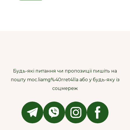
Будь-які питання чи пропозиції пишіть на
пошту moc.liamg%40rret4lla або у будь-яку із
соцмереж