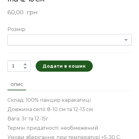
60,00  грн
Розмір
Додати в кошик
ОПИС
Склад: 100% панцир каракатиці
Довжина сепії: 8-10 см та 12-13 см
Вага: 3г та 12-15г
Термін придатності: необмежений
Умови зберігання: при температурі +5-30 С,