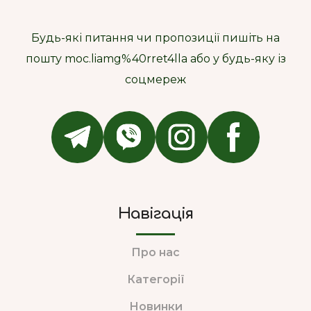
Будь-які питання чи пропозиції пишіть на
пошту moc.liamg%40rret4lla або у будь-яку із
соцмереж
Навігація
Про нас
Категорії
Новинки