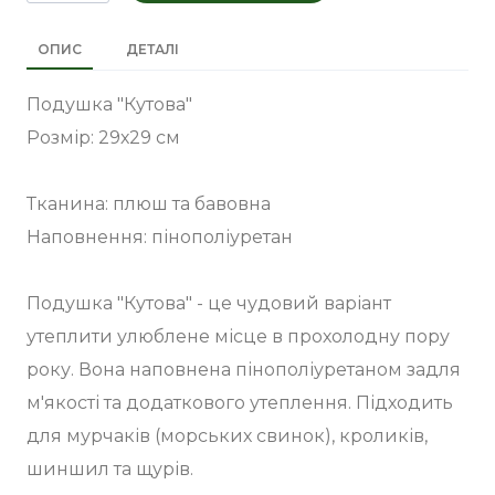
ОПИС
ДЕТАЛІ
Подушка "Кутова"
Розмір: 29х29 см
Тканина: плюш та бавовна
Наповнення: пінополіуретан
Подушка "Кутова" - це чудовий варіант
утеплити улюблене місце в прохолодну пору
року. Вона наповнена пінополіуретаном задля
м'якості та додаткового утеплення. Підходить
для мурчаків (морських свинок), кроликів,
шиншил та щурів.