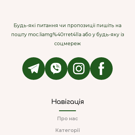
Будь-які питання чи пропозиції пишіть на
пошту moc.liamg%40rret4lla або у будь-яку із
соцмереж
Навігація
Про нас
Категорії