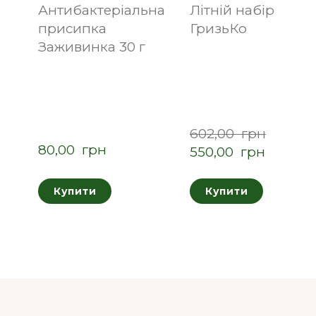
Антибактеріальна
Літній набір "М" в
присипка
ГризьКо
Заживинка 30 г
602,00  грн
80,00  грн
550,00  грн
Купити
Купити