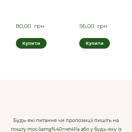
80,00  грн
56,00  грн
Купити
Купити
Будь-які питання чи пропозиції пишіть на
пошту moc.liamg%40rret4lla або у будь-яку із