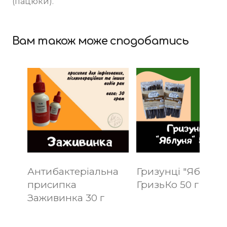
(пацюки).
Вам також може сподобатись
Антибактеріальна
Гризунці "Яблуня
присипка
ГризьКо 50 г і 125 
Заживинка 30 г