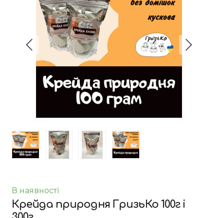
В наявності
Крейда природня ГризьКо 100г і
300г