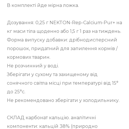
В комплекті йде мірна ложка.
Дозування: 0,25 г NEKTON-Rep-Calcium-Pur+ на
кг маси тіла щоденно або 1,5 г 1 раз на тиждень.
Форма випуску добавки: дрібнодисперсний
порошок, придатний для запилення кормів /
кормових тварин.
Не розчинний у воді.
Зберігати у сухому та захищеному від
сонячного світла місці при температурі від 15°
до 25°c.
Не рекомендовано зберігати у холодильнику.
СКЛАД карбонат кальцію. аналітичні
компоненти: кальцій 38% (природно