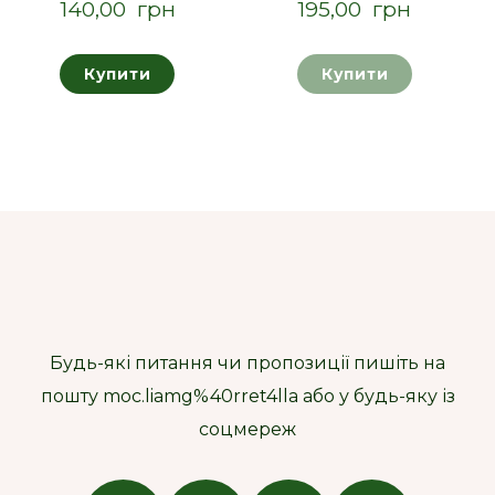
140,00  грн
195,00  грн
Купити
Купити
Будь-які питання чи пропозиції пишіть на
пошту moc.liamg%40rret4lla або у будь-яку із
соцмереж