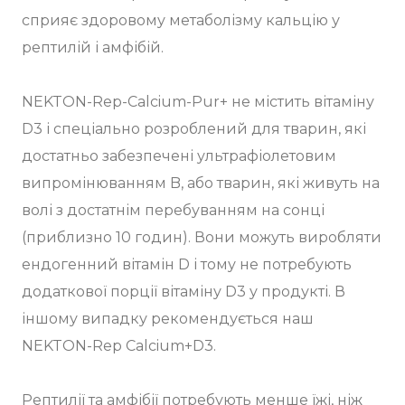
сприяє здоровому метаболізму кальцію у
рептилій і амфібій.
NEKTON-Rep-Calcium-Pur+ не містить вітаміну
D3 і спеціально розроблений для тварин, які
достатньо забезпечені ультрафіолетовим
випромінюванням B, або тварин, які живуть на
волі з достатнім перебуванням на сонці
(приблизно 10 годин). Вони можуть виробляти
ендогенний вітамін D і тому не потребують
додаткової порції вітаміну D3 у продукті. В
іншому випадку рекомендується наш
NEKTON-Rep Calcium+D3.
Рептилії та амфібії потребують менше їжі, ніж