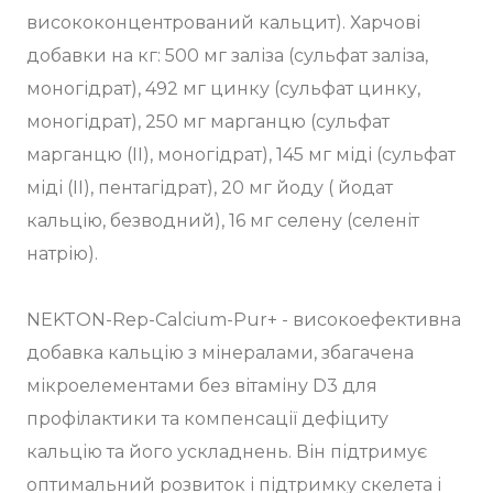
висококонцентрований кальцит). Харчові
добавки на кг: 500 мг заліза (сульфат заліза,
моногідрат), 492 мг цинку (сульфат цинку,
моногідрат), 250 мг марганцю (сульфат
марганцю (II), моногідрат), 145 мг міді (сульфат
міді (II), пентагідрат), 20 мг йоду ( йодат
кальцію, безводний), 16 мг селену (селеніт
натрію).
NEKTON-Rep-Calcium-Pur+ - високоефективна
добавка кальцію з мінералами, збагачена
мікроелементами без вітаміну D3 для
профілактики та компенсації дефіциту
кальцію та його ускладнень. Він підтримує
оптимальний розвиток і підтримку скелета і