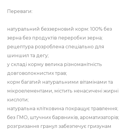
Переваги:
натуральний беззерновий корм: 100% без
зерна без продуктів переробки зерна;
рецептура розроблена спеціально для
шиншил та дегу;
у складі корму велика різноманітність
довговолокнистих трав;
корм багатий натуральними вітамінами та
мікроелементами, містить ненасичені жирні
кислоти;
натуральна клітковина покращує травлення;
без ГМО, штучних барвників, ароматизаторів;
розгризання гранул забезпечує гризунам