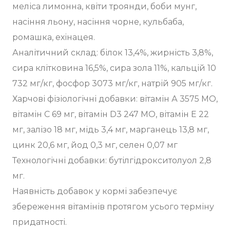
меліса лимонна, квіти троянди, боби мунг,
насіння льону, насіння чорне, кульбаба,
ромашка, ехінацея.
Аналітичний склад: білок 13,4%, жирність 3,8%,
сира клітковина 16,5%, сира зола 11%, кальцій 10
732 мг/кг, фосфор 3073 мг/кг, натрій 905 мг/кг.
Харчові фізіологічні добавки: вітамін А 3575 МО,
вітамін С 69 мг, вітамін D3 247 МО, вітамін Е 22
мг, залізо 18 мг, мідь 3,4 мг, марганець 13,8 мг,
цинк 20,6 мг, йод 0,3 мг, селен 0,07 мг
Технологічні добавки: бутілгідрокситолуол 2,8
мг.
Наявність добавок у кормі забезпечує
збереження вітамінів протягом усього терміну
придатності.