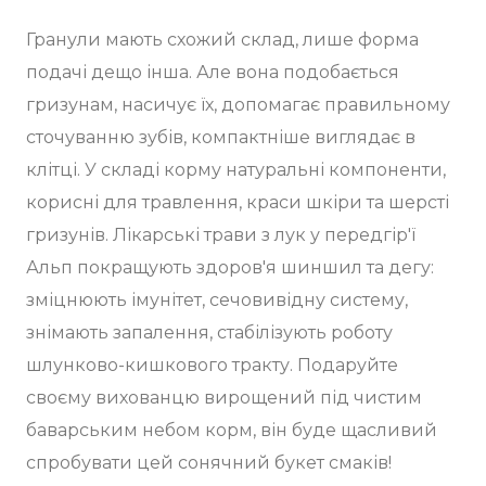
Гранули мають схожий склад, лише форма
подачі дещо інша. Але вона подобається
гризунам, насичує їх, допомагає правильному
сточуванню зубів, компактніше виглядає в
клітці. У складі корму натуральні компоненти,
корисні для травлення, краси шкіри та шерсті
гризунів. Лікарські трави з лук у передгір'ї
Альп покращують здоров'я шиншил та дегу:
зміцнюють імунітет, сечовивідну систему,
знімають запалення, стабілізують роботу
шлунково-кишкового тракту. Подаруйте
своєму вихованцю вирощений під чистим
баварським небом корм, він буде щасливий
спробувати цей сонячний букет смаків!