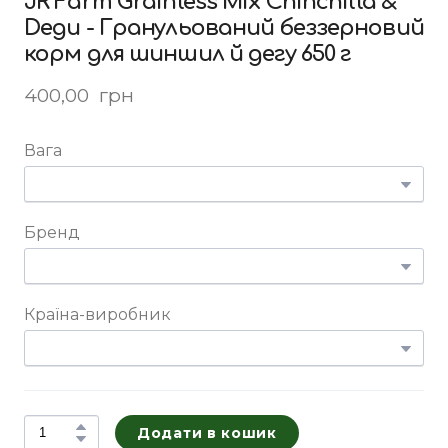
JR Farm Grainless Mix Chinchilla &
Degu - Гранульований беззерновий
корм для шиншил й дегу 650 г
400,00  грн
Вага
Бренд
Країна-виробник
Додати в кошик