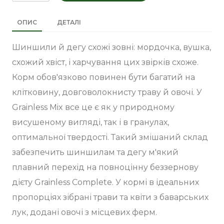
ОПИС
ДЕТАЛІ
Шиншили й дегу схожі зовні: мордочка, вушка,
схожий хвіст, і харчування цих звірків схоже.
Корм обов'язково повинен бути багатий на
клітковину, довговолокнисту траву й овочі. У
Grainless Mix все це є як у природному
висушеному вигляді, так і в гранулах,
оптимальної твердості. Такий змішаний склад
забезпечить шиншилам та дегу м'який
плавний перехід на повноцінну беззернову
дієту Grainless Complete. У кормі в ідеальних
пропорціях зібрані трави та квіти з баварських
лук, додані овочі з місцевих ферм.