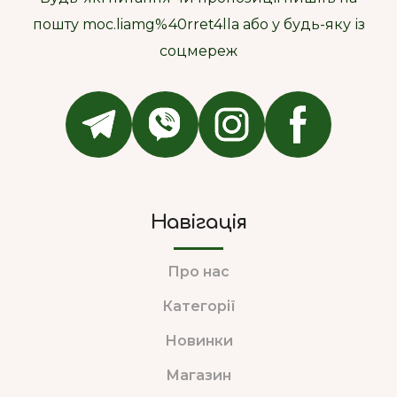
пошту moc.liamg%40rret4lla або у будь-яку із
соцмереж
Навігація
Про нас
Категорії
Новинки
Магазин