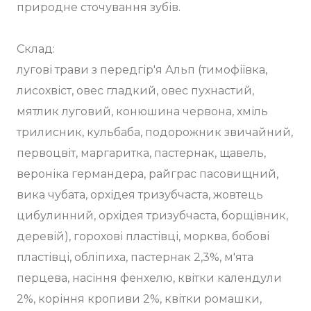
природне сточування зубів.
Склад:
лугові трави з передгір'я Альп (тимофіївка,
лисохвіст, овес гладкий, овес пухнастий,
мятлик луговий, конюшина червона, хміль
трилисник, кульбаба, подорожник звичайний,
первоцвіт, маргаритка, пастернак, щавель,
вероніка германдера, райграс пасовищний,
вика чубата, орхідея тризубчаста, жовтець
цибулинний, орхідея тризубчаста, борщівник,
деревій), горохові пластівці, морква, бобові
пластівці, обліпиха, пастернак 2,3%, м'ята
перцева, насіння фенхелю, квітки календули
2%, коріння кропиви 2%, квітки ромашки,