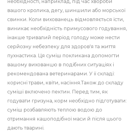
необхідності, наприклад, під час хвороби
вашого кролика, дегу, шиншили або морської
свинки. Коли вихованець відмовляється їсти,
виникає необхідність примусового годування,
інакше тривалий період голоду може нести
серйозну небезпеку для здоров'я та життя
пухнастика. Ця суміш покликана допомогти
вашому вихованцю в подібних ситуаціях і
рекомендована ветеринарами. У її складі:
корисні трави, квіти, насіння.Також до складу
суміші включено пектин. Перед тим, як
годувати гризуна, корм необхідно підготувати:
суміш розбавляють теплою водою до
отримання кашоподібної маси й після цього
дають тварині.