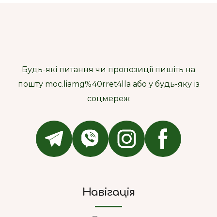
Будь-які питання чи пропозиції пишіть на
пошту moc.liamg%40rret4lla або у будь-яку із
соцмереж
Навігація