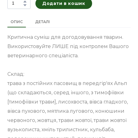
Додати в кошик
ОПИС
ДЕТАЛІ
Критична суміш для догодовування тварин.
Використовуйте ЛИШЕ під контролем Вашого
ветеринарного спеціаліста.
Склад:
трава з постійних пасовищ в передгір'ях Альп
(що складаються, серед іншого, з тимофіївки
[тимофіївки трави], лисохвоста, вівса гладкого,
вівса пухового, мятлика лугового, конюшини
червоного, жовтця, трави жовтої, трави жовтої
вузьколиста, хміль трилистник, кульбаба,