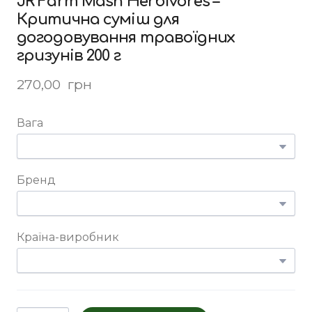
JR Farm Mash Herbivores –
Критична суміш для
догодовування травоїдних
гризунів 200 г
270,00  грн
Вага
Бренд
Країна-виробник