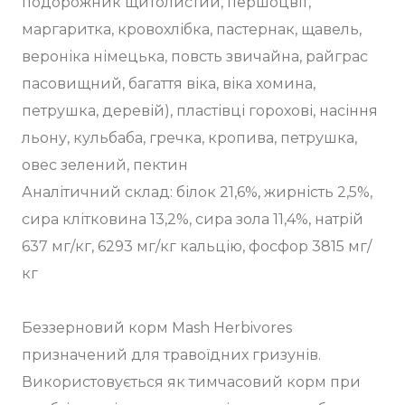
подорожник щитолистий, першоцвіт,
маргаритка, кровохлібка, пастернак, щавель,
вероніка німецька, повсть звичайна, райграс
пасовищний, багаття віка, віка хомина,
петрушка, деревій), пластівці горохові, насіння
льону, кульбаба, гречка, кропива, петрушка,
овес зелений, пектин
Аналітичний склад: білок 21,6%, жирність 2,5%,
сира клітковина 13,2%, сира зола 11,4%, натрій
637 мг/кг, 6293 мг/кг кальцію, фосфор 3815 мг/
кг
Беззерновий корм Mash Herbivores
призначений для травоїдних гризунів.
Використовується як тимчасовий корм при