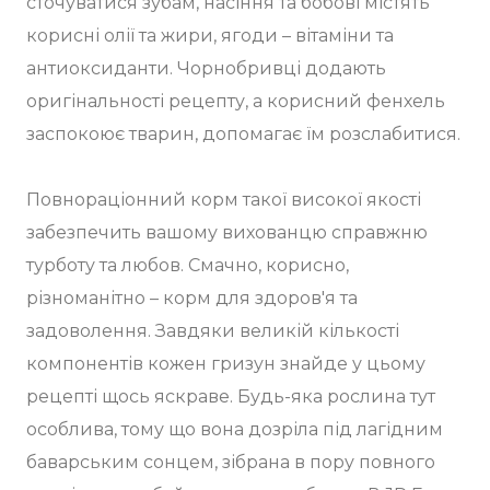
сточуватися зубам, насіння та бобові містять
корисні олії та жири, ягоди – вітаміни та
антиоксиданти. Чорнобривці додають
оригінальності рецепту, а корисний фенхель
заспокоює тварин, допомагає їм розслабитися.
Повнораціонний корм такої високої якості
забезпечить вашому вихованцю справжню
турботу та любов. Смачно, корисно,
різноманітно – корм для здоров'я та
задоволення. Завдяки великій кількості
компонентів кожен гризун знайде у цьому
рецепті щось яскраве. Будь-яка рослина тут
особлива, тому що вона дозріла під лагідним
баварським сонцем, зібрана в пору повного