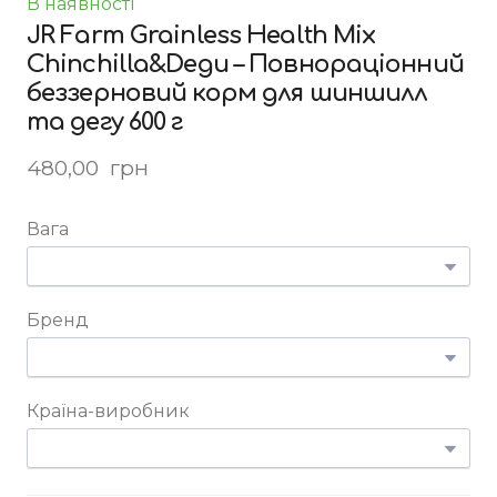
В наявності
JR Farm Grainless Health Mix
Chinchilla&Degu – Повнораціонний
беззерновий корм для шиншилл
та дегу 600 г
480,00  грн
Вага
Бренд
Країна-виробник