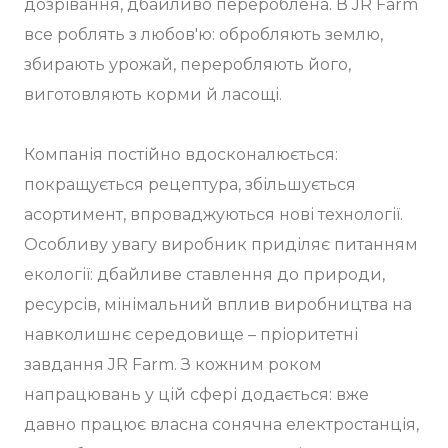
дозрівання, дбайливо перероблена. В JR Farm
все роблять з любов'ю: обробляють землю,
збирають урожай, переробляють його,
виготовляють корми й ласощі.
Компанія постійно вдосконалюється:
покращується рецептура, збільшується
асортимент, впроваджуються нові технології.
Особливу увагу виробник приділяє питанням
екології: дбайливе ставлення до природи,
ресурсів, мінімальний вплив виробництва на
навколишнє середовище – пріоритетні
завдання JR Farm. З кожним роком
напрацювань у цій сфері додається: вже
давно працює власна сонячна електростанція,