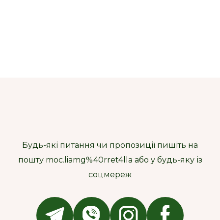
Будь-які питання чи пропозиції пишіть на
пошту moc.liamg%40rret4lla або у будь-яку із
соцмереж