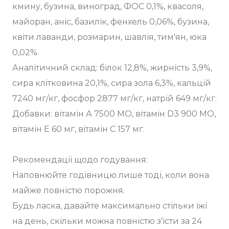
кмину, бузина, виноград, ФОС 0,1%, квасоля,
майоран, аніс, базилік, фенхель 0,06%, бузина,
квіти лаванди, розмарин, шавлія, тим'ян, юка
0,02%.
Аналітичний склад: білок 12,8%, жирність 3,9%,
сира клітковина 20,1%, сира зола 6,3%, кальцій
7240 мг/кг, фосфор 2877 мг/кг, натрій 649 мг/кг.
Добавки: вітамін А 7500 МО, вітамін D3 900 МО,
вітамін Е 60 мг, вітамін С 157 мг.
Рекомендації щодо годування:
Наповнюйте годівницю лише тоді, коли вона
майже повністю порожня.
Будь ласка, давайте максимально стільки їжі
на день, скільки можна повністю з'їсти за 24