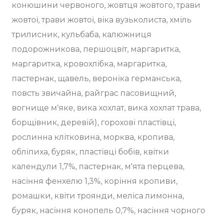
конюшини червоного, жовтця жовтого, трави
жовтої, трави жовтої, віка вузьколиста, хміль
трилисник, кульбаба, калюжниця
подорожникова, першоцвіт, маргаритка,
маргаритка, кровохлібка, маргаритка,
пастернак, щавель, вероніка германська,
повсть звичайна, райграс пасовищний,
вогнище м'яке, вика хохлат, вика хохлат трава,
борщівник, деревій), горохові пластівці,
рослинна клітковина, морква, кропива,
обліпиха, буряк, пластівці бобів, квітки
календули 1,7%, пастернак, м'ята перцева,
насіння фенхелю 1,3%, коріння кропиви,
ромашки, квіти троянди, меліса лимонна,
буряк, насіння конопель 0,7%, насіння чорного