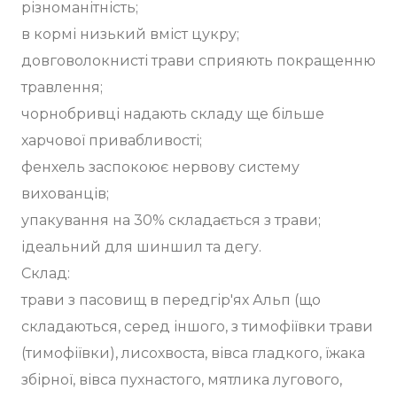
різноманітність;
в кормі низький вміст цукру;
довговолокнисті трави сприяють покращенню
травлення;
чорнобривці надають складу ще більше
харчової привабливості;
фенхель заспокоює нервову систему
вихованців;
упакування на 30% складається з трави;
ідеальний для шиншил та дегу.
Склад:
трави з пасовищ в передгір'ях Альп (що
складаються, серед іншого, з тимофіївки трави
(тимофіївки), лисохвоста, вівса гладкого, їжака
збірної, вівса пухнастого, мятлика лугового,