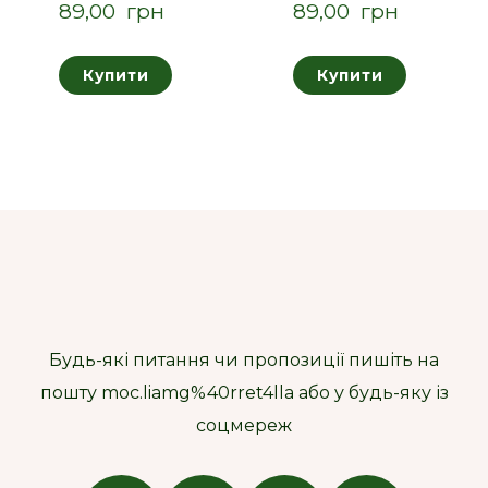
89,00  грн
89,00  грн
Купити
Купити
Будь-які питання чи пропозиції пишіть на
пошту moc.liamg%40rret4lla або у будь-яку із
соцмереж