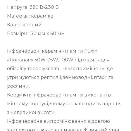
Напруга: 220 В-230 В
Матеріал: кераміка
Колір: чорний
Розміри : 50 мм x 60 мм
Інфрачервоні керамічні лампи Fuxin
«Тюльпан» 50W, 75W, 100W підходять для
обігріву тераріумів та інших приміщень, де
утримуються рептилії, земноводні, птахи та
рослини.
Керамічні інфрачервоні лампи виконані в
міцному корпусі, якому не зашкодить падіння
з невеликої висоти.
Інфрачервоне випромінювання з довгою
хвилею позитивно впливає на фізичний стан