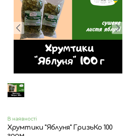
В наявності
Хрумтики "Яблуня" ГризьКо 100
грам