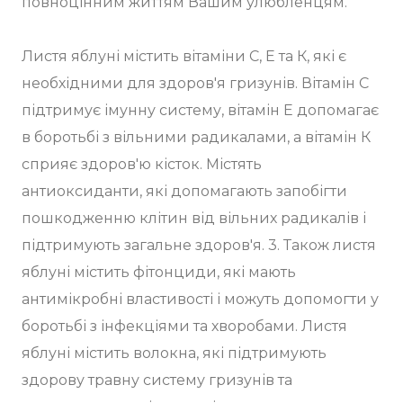
повноцінним життям Вашим улюбленцям.
Листя яблуні містить вітаміни С, Е та К, які є
необхідними для здоров'я гризунів. Вітамін C
підтримує імунну систему, вітамін E допомагає
в боротьбі з вільними радикалами, а вітамін К
сприяє здоров'ю кісток. Містять
антиоксиданти, які допомагають запобігти
пошкодженню клітин від вільних радикалів і
підтримують загальне здоров'я. 3. Також листя
яблуні містить фітонциди, які мають
антимікробні властивості і можуть допомогти у
боротьбі з інфекціями та хворобами. Листя
яблуні містить волокна, які підтримують
здорову травну систему гризунів та