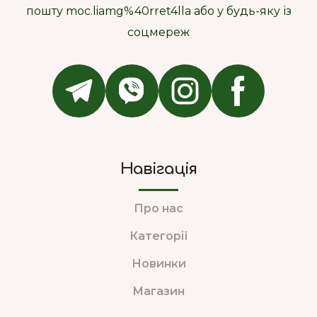
пошту moc.liamg%40rret4lla або у будь-яку із
соцмереж
Навігація
Про нас
Категорії
Новинки
Магазин