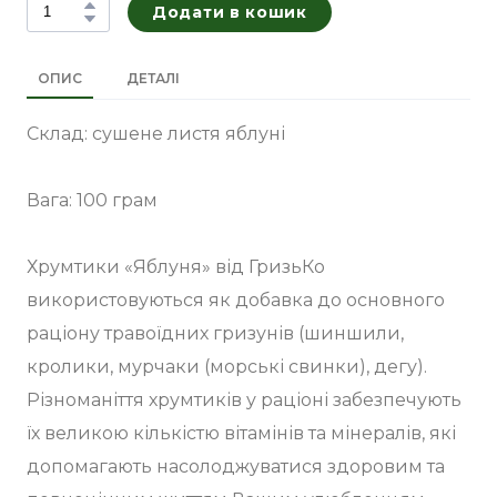
Додати в кошик
ОПИС
ДЕТАЛІ
Склад: сушене листя яблуні
Вага: 100 грам
Хрумтики «Яблуня» від ГризьКо
використовуються як добавка до основного
раціону травоїдних гризунів (шиншили,
кролики, мурчаки (морські свинки), дегу).
Різноманіття хрумтиків у раціоні забезпечують
їх великою кількістю вітамінів та мінералів, які
допомагають насолоджуватися здоровим та