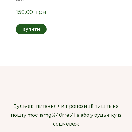
150,00  грн
Купити
Будь-які питання чи пропозиції пишіть на
пошту moc.liamg%40rret4lla або у будь-яку із
соцмереж