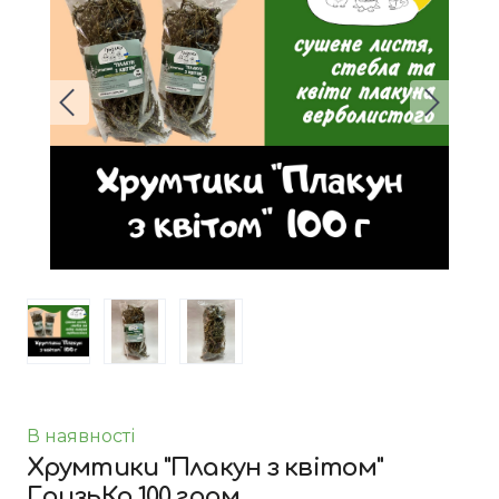
В наявності
Хрумтики "Плакун з квітом"
ГризьКо 100 грам