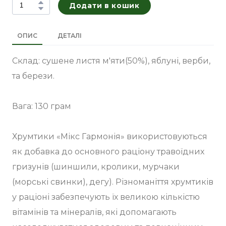
Додати в кошик
ОПИС
ДЕТАЛІ
Склад: сушене листя м'яти(50%), яблуні, верби,
та берези.
Вага: 130 грам
Хрумтики «Мікс Гармонія» використовуються
як добавка до основного раціону травоїдних
гризунів (шиншили, кролики, мурчаки
(морські свинки), дегу). Різноманіття хрумтиків
у раціоні забезпечують їх великою кількістю
вітамінів та мінералів, які допомагають