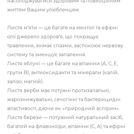
насолоджуватися здоровим та повноцінним
життям Вашим улюбленцям.
Листя м'яти — це багате на ментол та ефірні
олії джерело здоров'я, що покращує
травлення, знімає спазми, заспокоює нервову
систему та зменшує запалення.
Листя яблуні — це багате на вітаміни (A, C, E,
групи B), антиоксиданти та мінерали (калій,
залізо, магній).
Листя верби має потужні протизапальні,
жарознижувальні, сечогінні та бактерицидні
властивості, діючи як «природний аспірин».
Листя берези — потужний натуральний засіб,
багатий на флавоноїди, вітаміни (C, A) та ефірні