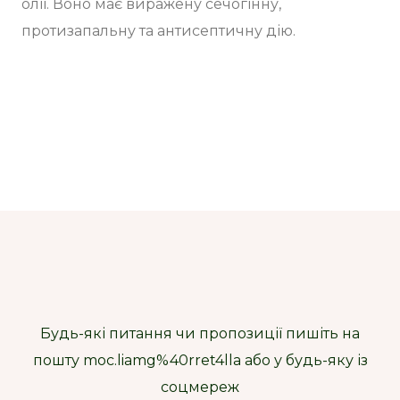
олії. Воно має виражену сечогінну,
протизапальну та антисептичну дію.
Будь-які питання чи пропозиції пишіть на
пошту moc.liamg%40rret4lla або у будь-яку із
соцмереж