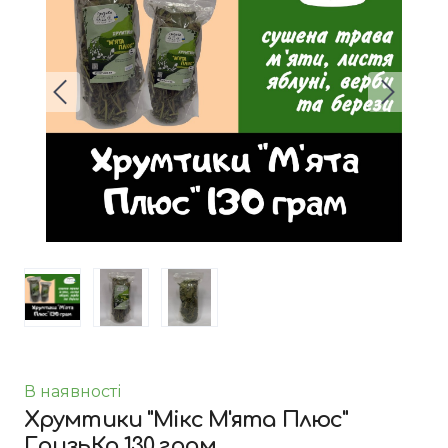
В наявності
Хрумтики "Мікс М'ята Плюс"
ГризьКо 130 грам