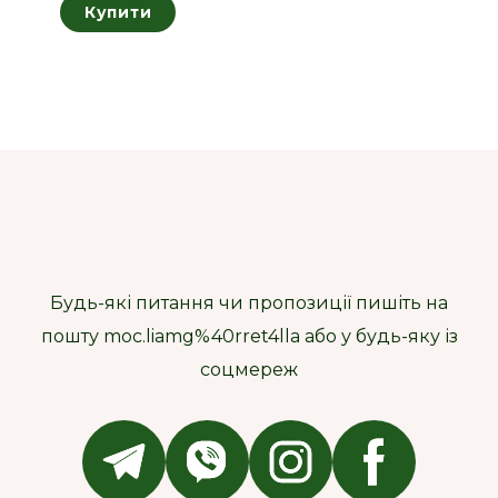
Купити
Будь-які питання чи пропозиції пишіть на
пошту moc.liamg%40rret4lla або у будь-яку із
соцмереж