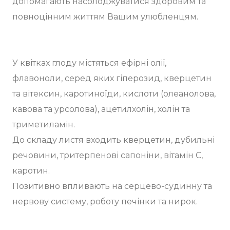
допомагають насолоджуватися здоровим та
повноцінним життям Вашим улюбленцям.
У квітках глоду містяться ефірні олії,
флавоноли, серед яких гіперозид, кверцетин
та вітексин, каротиноїди, кислоти (олеанолова,
кавова та урсолова), ацетилхолін, холін та
триметиламін.
До складу листя входить кверцетин, дубильні
речовини, тритерпенові сапоніни, вітамін С,
каротин.
Позитивно впливають на серцево-судинну та
нервову систему, роботу печінки та нирок.