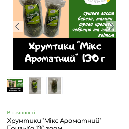
В наявності
Хрумтики "Мікс Ароматний"
ГризьКо 130 грам