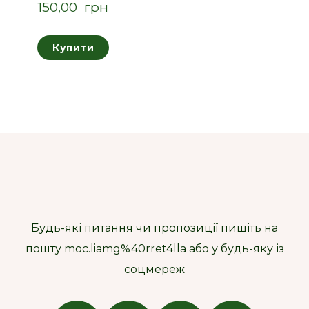
150,00  грн
Купити
Будь-які питання чи пропозиції пишіть на
пошту moc.liamg%40rret4lla або у будь-яку із
соцмереж