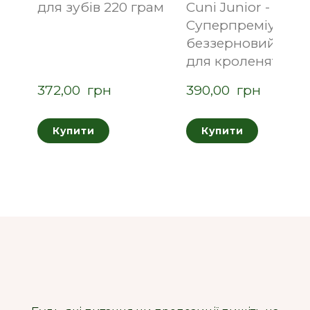
для зубів 220 грам
Cuni Junior -
Суперпреміум
беззерновий кор
для кроленят 0.7 
372,00  грн
390,00  грн
Купити
Купити