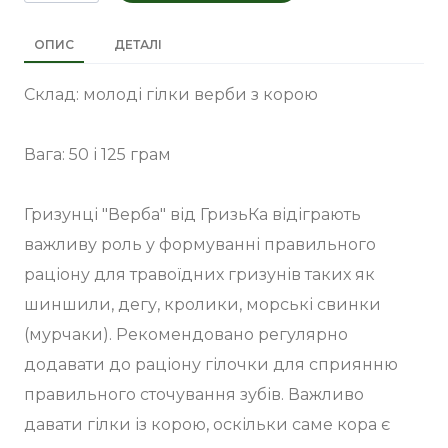
ОПИС
ДЕТАЛІ
Склад: молоді гілки верби з корою
Вага: 50 і 125 грам
Гризунці "Верба" від ГризьКа відіграють
важливу роль у формуванні правильного
раціону для травоїдних гризунів таких як
шиншили, дегу, кролики, морські свинки
(мурчаки). Рекомендовано регулярно
додавати до раціону гілочки для сприянню
правильного сточування зубів. Важливо
давати гілки із корою, оскільки саме кора є