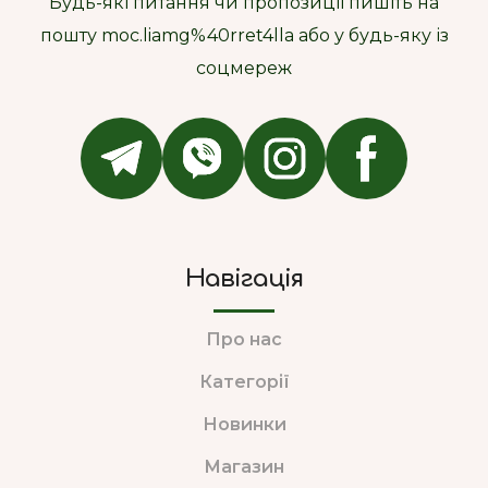
Будь-які питання чи пропозиції пишіть на
пошту moc.liamg%40rret4lla або у будь-яку із
соцмереж
Навігація
Про нас
Категорії
Новинки
Магазин