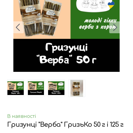
В наявності
Гризунці "Верба" ГризьКо 50 г і 125 г