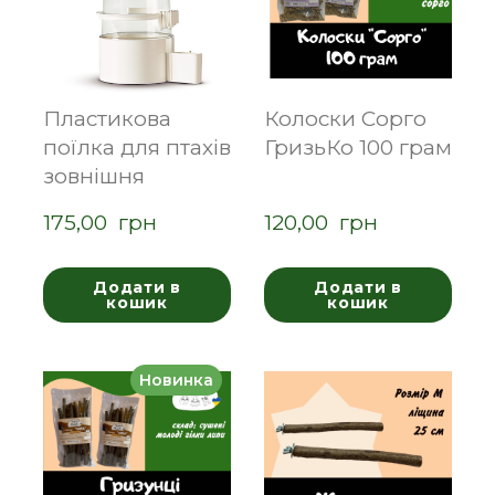
Пластикова
Колоски Сорго
поїлка для птахів
ГризьКо 100 грам
зовнішня
175,00  грн
120,00  грн
Додати в
Додати в
кошик
кошик
Новинка