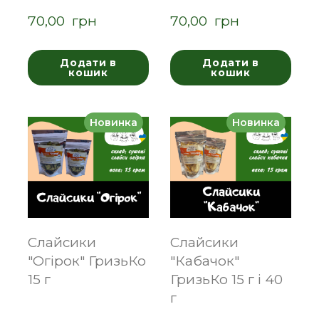
70,00  грн
70,00  грн
Додати в
Додати в
кошик
кошик
Новинка
Новинка
Слайсики
Слайсики
"Огірок" ГризьКо
"Кабачок"
15 г
ГризьКо 15 г і 40
г