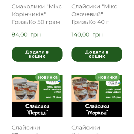
Смаколики "Мікс
Слайсики "Мікс
Корінчиків"
Овочевий"
ГризьКо 50 грам
ГризьКо 40 г
84,00  грн
140,00  грн
Додати в
Додати в
кошик
кошик
Новинка
Новинка
Слайсики
Слайсики