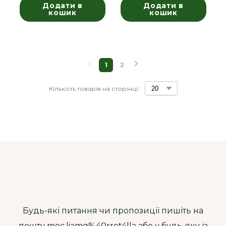
Додати в
Додати в
кошик
кошик
1
2
Кількість товарів на сторінці::
Будь-які питання чи пропозиції пишіть на
пошту moc.liamg%40rret4lla або у будь-яку із