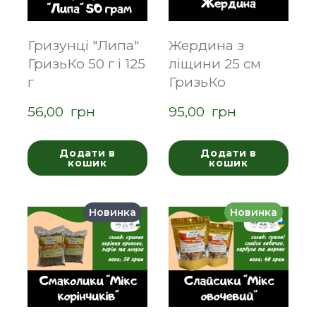
Гризунці "Липа"
Жердина з
ГризьКо 50 г і 125
ліщини 25 см
г
ГризьКо
56,00  грн
95,00  грн
Додати в
Додати в
кошик
кошик
Новинка
Новинка