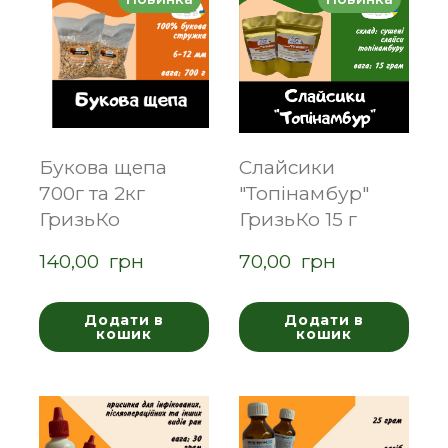
Букова щепа
Слайсики
700г та 2кг
"Топінамбур"
ГризьКо
ГризьКо 15 г
140,00  грн
70,00  грн
Додати в
Додати в
кошик
кошик