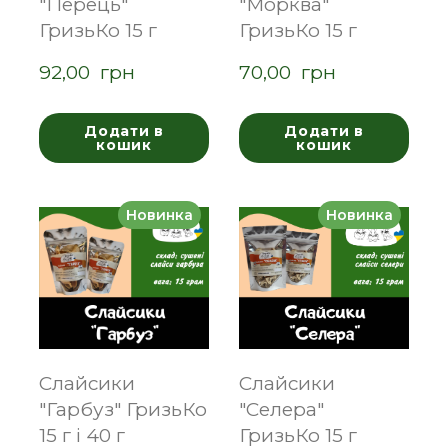
"Перець"
"Морква"
ГризьКо 15 г
ГризьКо 15 г
92,00  грн
70,00  грн
Додати в
Додати в
кошик
кошик
Новинка
Новинка
Слайсики
Слайсики
"Гарбуз" ГризьКо
"Селера"
15 г і 40 г
ГризьКо 15 г