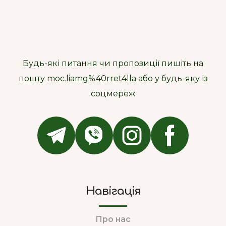
Будь-які питання чи пропозиції пишіть на
пошту moc.liamg%40rret4lla або у будь-яку із
соцмереж
Навігація
Про нас