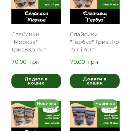
Слайсики
Слайсики
"Морква"
"Гарбуз" ГризьКо
ГризьКо 15 г
15 г і 40 г
70,00  грн
70,00  грн
Додати в
Додати в
кошик
кошик
Новинка
Новинка