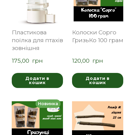
Пластикова
Колоски Сорго
поїлка для птахів
ГризьКо 100 грам
зовнішня
175,00  грн
120,00  грн
Додати в
Додати в
кошик
кошик
Новинка