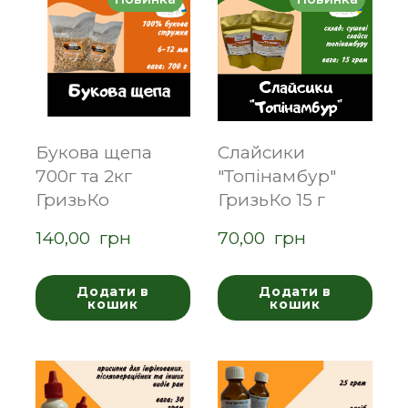
Букова щепа
Слайсики
700г та 2кг
"Топінамбур"
ГризьКо
ГризьКо 15 г
140,00  грн
70,00  грн
Додати в
Додати в
кошик
кошик