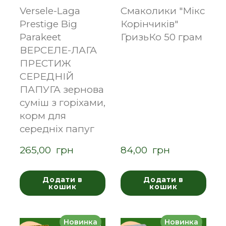
Versele-Laga
Смаколики "Мікс
Prestige Big
Корінчиків"
Parakeet
ГризьКо 50 грам
ВЕРСЕЛЕ-ЛАГА
ПРЕСТИЖ
СЕРЕДНІЙ
ПАПУГА зернова
суміш з горіхами,
корм для
середніх папуг
265,00  грн
84,00  грн
Додати в
Додати в
кошик
кошик
Новинка
Новинка