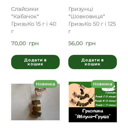
Слайсики
Гризунці
"Кабачок"
"Шовковиця"
ГризьКо 15 г і 40
ГризьКо 50 г і 125
г
г
70,00  грн
56,00  грн
Додати в
Додати в
кошик
кошик
Новинка
Новинка