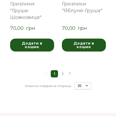
Гризлики
Гризлики
"Груша-
"Яблуня-Груша"
Шовковиця"
70,00  грн
70,00  грн
Додати в
Додати в
кошик
кошик
1
2
Кількість товарів на сторінці::