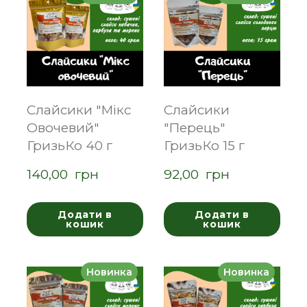
Слайсики "Мікс
Слайсики
Овочевий"
"Перець"
ГризьКо 40 г
ГризьКо 15 г
140,00  грн
92,00  грн
Додати в
Додати в
кошик
кошик
Новинка
Новинка