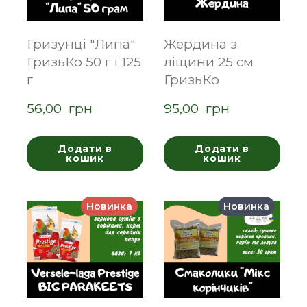
Гризунці "Липа"
Жердина з
ГризьКо 50 г і 125
ліщини 25 см
г
ГризьКо
56,00  грн
95,00  грн
Додати в
Додати в
кошик
кошик
Новинка
Новинка