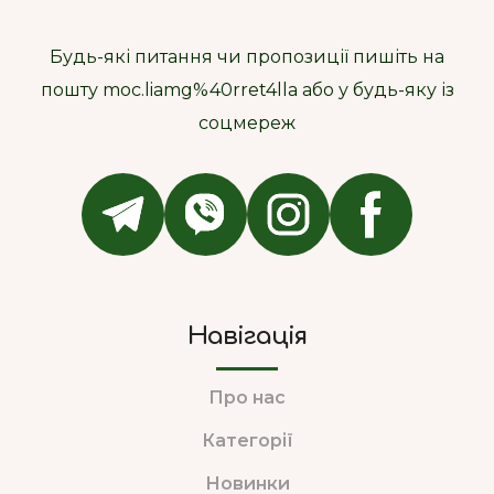
Будь-які питання чи пропозиції пишіть на
пошту moc.liamg%40rret4lla або у будь-яку із
соцмереж
Навігація
Про нас
Категорії
Новинки