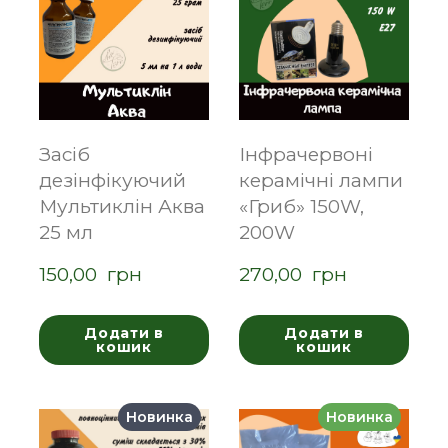
Засіб
Інфрачервоні
дезінфікуючий
керамічні лампи
Мультиклін Аква
«Гриб» 150W,
25 мл
200W
150,00  грн
270,00  грн
Додати в
Додати в
кошик
кошик
Новинка
Новинка