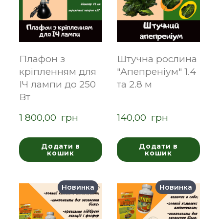
Плафон з
Штучна рослина
кріпленням для
"Апепреніум" 1.4
ІЧ лампи до 250
та 2.8 м
Вт
1 800,00  грн
140,00  грн
Додати в
Додати в
кошик
кошик
Новинка
Новинка