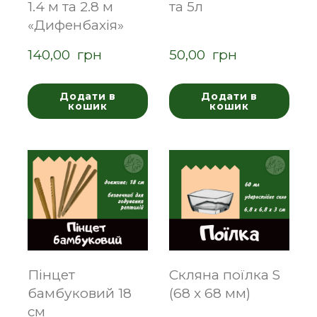
1.4 м та 2.8 м
та 5л
«Дифенбахія»
140,00  грн
50,00  грн
Додати в
Додати в
кошик
кошик
Пінцет
Скляна поїлка S
бамбуковий 18
(68 x 68 мм)
см