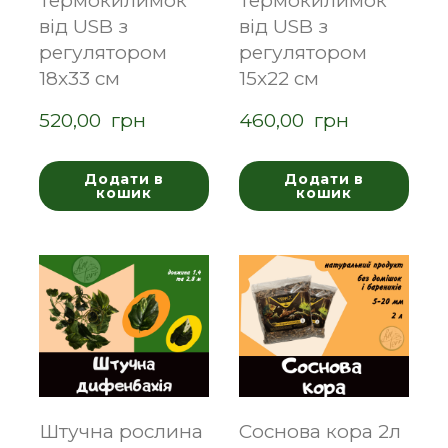
Термокилимок
Термокилимок
від USB з
від USB з
регулятором
регулятором
18x33 см
15x22 см
520,00  грн
460,00  грн
Додати в
Додати в
кошик
кошик
Штучна рослина
Соснова кора 2л