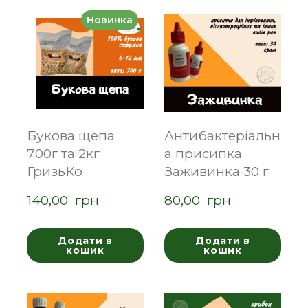
Новинка
Букова щепа
Антибактеріальн
700г та 2кг
а присипка
ГризьКо
Заживинка 30 г
140,00  грн
80,00  грн
Додати в
Додати в
кошик
кошик