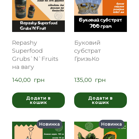
Repashy
Буковий
Superfood
субстрат
Grubs`N`Fruits
ГризьКо
на вагу
140,00  грн
135,00  грн
Додати в
Додати в
кошик
кошик
Новинка
Новинка