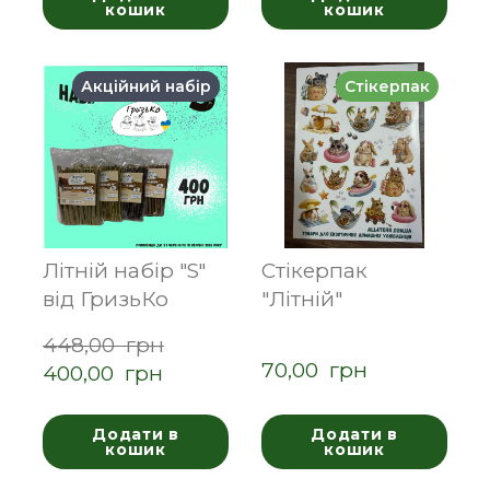
кошик
кошик
Акційний набір
Стікерпак
Літній набір "S"
Стікерпак
від ГризьКо
"Літній"
448,00  грн
70,00  грн
400,00  грн
Додати в
Додати в
кошик
кошик