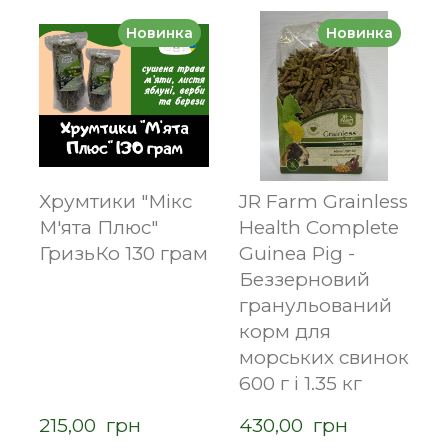
Новинка
Новинка
Хрумтики "Мікс
JR Farm Grainless
М'ята Плюс"
Health Complete
ГризьКо 130 грам
Guinea Pig -
Беззерновий
гранульований
корм для
морських свинок
600 г і 1.35 кг
215,00  грн
430,00  грн