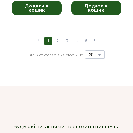
Додати в
Додати в
кошик
кошик
1
2
3
...
6
Кількість товарів на сторінці::
Будь-які питання чи пропозиції пишіть на