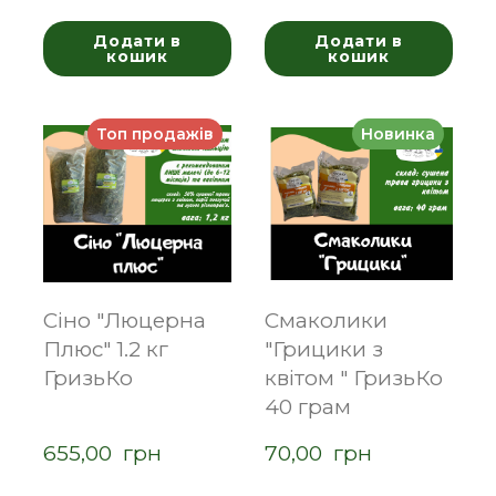
Додати в
Додати в
кошик
кошик
Топ продажів
Новинка
Сіно "Люцерна
Смаколики
Плюс" 1.2 кг
"Грицики з
ГризьКо
квітом " ГризьКо
40 грам
655,00  грн
70,00  грн