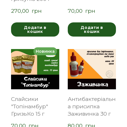
270,00  грн
70,00  грн
Додати в
Додати в
кошик
кошик
Новинка
Слайсики
Антибактеріальн
"Топінамбур"
а присипка
ГризьКо 15 г
Заживинка 30 г
70,00  грн
80,00  грн