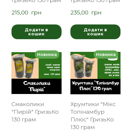
ГризьКо 130 грам
ГризьКо 130 грам
215,00  грн
235,00  грн
Додати в
Додати в
кошик
кошик
Новинка
Новинка
Смаколики
Хрумтики "Мікс
"Пирій" ГризьКо
Топінамбур
130 грам
Плюс" ГризьКо
130 грам