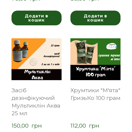
Додати в
Додати в
кошик
кошик
Засіб
Хрумтики "М'ята"
дезінфікуючий
ГризьКо 100 грам
Мультиклін Аква
25 мл
150,00  грн
112,00  грн