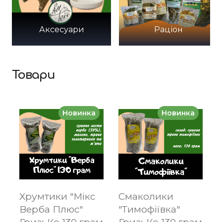
Аксесуари
Раціон
Товари
Новинка
Новинка
Хрумтики "Мікс
Смаколики
Верба Плюс"
"Тимофіївка"