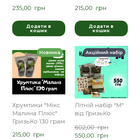
235,00  грн
215,00  грн
Додати в
Додати в
кошик
кошик
Новинка
Акційний набір
Хрумтики "Мікс
Літній набір "М"
Малина Плюс"
від ГризьКо
ГризьКо 130 грам
602,00  грн
215,00  грн
550,00  грн