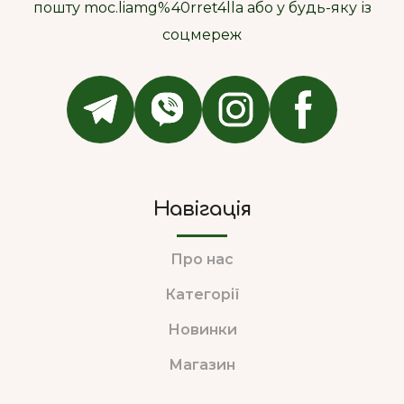
пошту moc.liamg%40rret4lla або у будь-яку із
соцмереж
Навігація
Про нас
Категорії
Новинки
Магазин