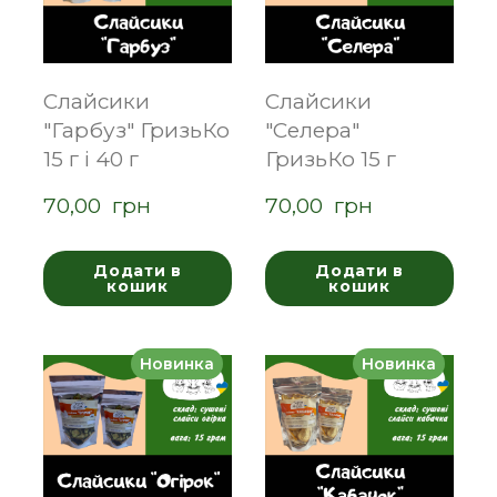
Слайсики
Слайсики
"Гарбуз" ГризьКо
"Селера"
15 г і 40 г
ГризьКо 15 г
70,00  грн
70,00  грн
Додати в
Додати в
кошик
кошик
Новинка
Новинка