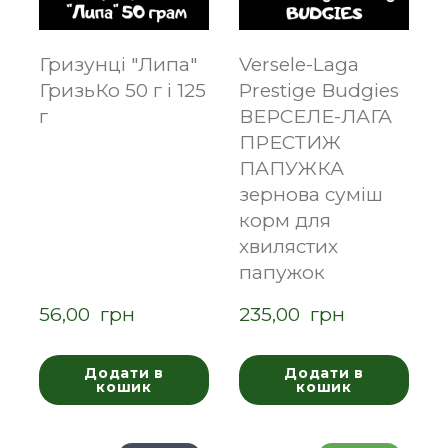
Гризунці "Липа"
Versele-Laga
ГризьКо 50 г і 125
Prestige Вudgies
г
ВЕРСЕЛЕ-ЛАГА
ПРЕСТИЖ
ПАПУЖКА
зернова суміш
корм для
хвилястих
папужок
56,00  грн
235,00  грн
Додати в
Додати в
кошик
кошик