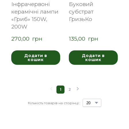
Інфрачервоні
Буковий
керамічні лампи
субстрат
«Гриб» 150W,
ГризьКо
200W
270,00  грн
135,00  грн
Додати в
Додати в
кошик
кошик
1
2
Кількість товарів на сторінці::