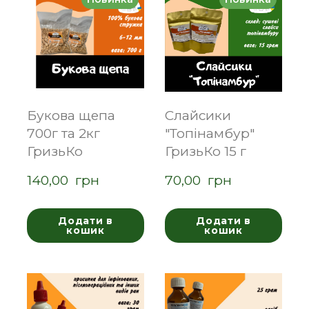
Букова щепа
Слайсики
700г та 2кг
"Топінамбур"
ГризьКо
ГризьКо 15 г
140,00  грн
70,00  грн
Додати в
Додати в
кошик
кошик