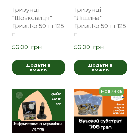
Гризунці
Гризунці
"Шовковиця"
"Ліщина"
ГризьКо 50 г і 125
ГризьКо 50 г і 125
г
г
56,00  грн
56,00  грн
Додати в
Додати в
кошик
кошик
Новинка