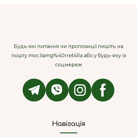
Будь-які питання чи пропозиції пишіть на
пошту moc.liamg%40rret4lla або у будь-яку із
соцмереж
Навігація