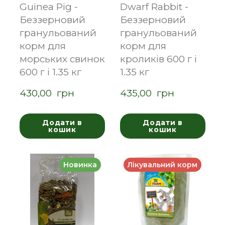
Guinea Pig -
Dwarf Rabbit -
Беззерновий
Беззерновий
гранульований
гранульований
корм для
корм для
морських свинок
кроликів 600 г і
600 г і 1.35 кг
1.35 кг
430,00  грн
435,00  грн
Додати в
Додати в
кошик
кошик
Новинка
Лікувальний корм