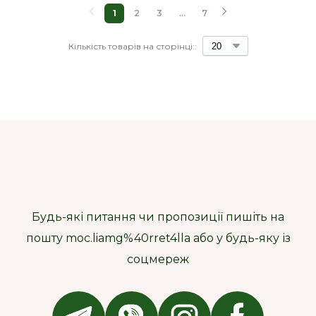
1
2
3
...
7
Кількість товарів на сторінці::
Будь-які питання чи пропозиції пишіть на
пошту moc.liamg%40rret4lla або у будь-яку із
соцмереж