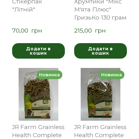
Стікерпак
Хрумтики "Мікс
"Літній"
М'ята Плюс"
ГризьКо 130 грам
70,00  грн
215,00  грн
Додати в
Додати в
кошик
кошик
Новинка
Новинка
JR Farm Grainless
JR Farm Grainless
Health Complete
Health Complete