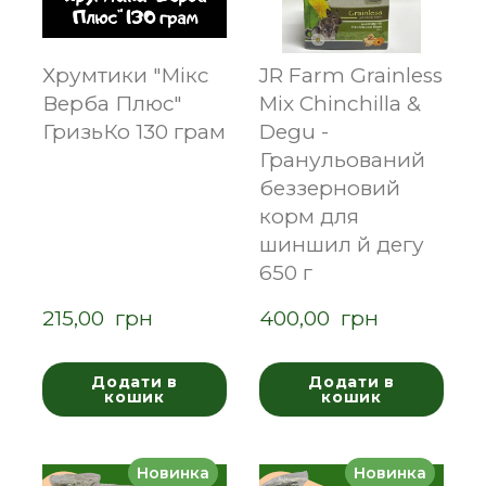
Хрумтики "Мікс
JR Farm Grainless
Верба Плюс"
Mix Chinchilla &
ГризьКо 130 грам
Degu -
Гранульований
беззерновий
корм для
шиншил й дегу
650 г
215,00  грн
400,00  грн
Додати в
Додати в
кошик
кошик
Новинка
Новинка