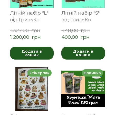
Літній набір "L"
Літній набір "S"
від ГризьКо
від ГризьКо
1 327,00  грн
448,00  грн
1 200,00  грн
400,00  грн
Додати в
Додати в
кошик
кошик
Стікерпак
Новинка