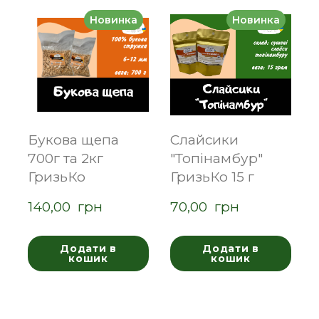
Новинка
Новинка
Букова щепа
Слайсики
700г та 2кг
"Топінамбур"
ГризьКо
ГризьКо 15 г
140,00  грн
70,00  грн
Додати в
Додати в
кошик
кошик