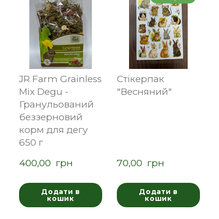
JR Farm Grainless
Стікерпак
Mix Degu -
"Весняний"
Гранульований
беззерновий
корм для дегу
650 г
400,00  грн
70,00  грн
Додати в
Додати в
кошик
кошик