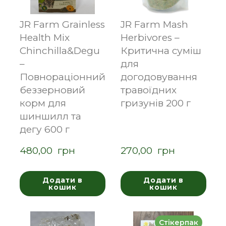
JR Farm Grainless
JR Farm Mash
Health Mix
Herbivores –
Chinchilla&Degu
Критична суміш
–
для
Повнораціонний
догодовування
беззерновий
травоїдних
корм для
гризунів 200 г
шиншилл та
дегу 600 г
480,00  грн
270,00  грн
Додати в
Додати в
кошик
кошик
Стікерпак