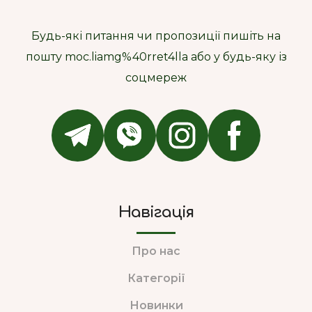
Будь-які питання чи пропозиції пишіть на
пошту moc.liamg%40rret4lla або у будь-яку із
соцмереж
Навігація
Про нас
Категорії
Новинки