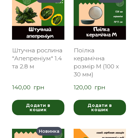
Штучна рослина
Поїлка
"Апепреніум" 1.4
керамічна
та 2.8 м
розмір M (100 х
30 мм)
140,00  грн
120,00  грн
Додати в
Додати в
кошик
кошик
Новинка