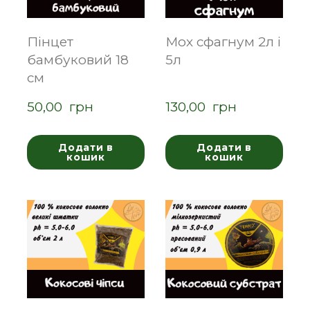
Пінцет
Мох сфагнум 2л і
бамбуковий 18
5л
см
50,00  грн
130,00  грн
Додати в
Додати в
кошик
кошик