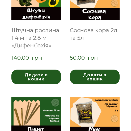
Штучна рослина
Соснова кора 2л
1.4 м та 2.8 м
та 5л
«Дифенбахія»
140,00  грн
50,00  грн
Додати в
Додати в
кошик
кошик