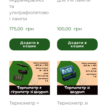
інфрачервоної
для УФ лампи
та
ультрафіолетово
ї лампи
175,00  грн
100,00  грн
Додати в
Додати в
кошик
кошик
Термометр +
Термометр зі