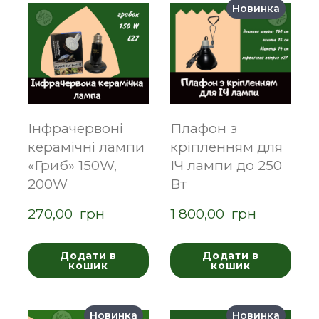
Новинка
Інфрачервоні
Плафон з
керамічні лампи
кріпленням для
«Гриб» 150W,
ІЧ лампи до 250
200W
Вт
270,00  грн
1 800,00  грн
Додати в
Додати в
кошик
кошик
Новинка
Новинка