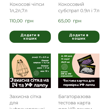
Кокосові чіпси
Кокосовий
1л,2л,7л
субстрат 0.9л і 7л
110,00  грн
65,00  грн
Додати в
Додати в
кошик
кошик
Захисна сітка
Багаторазова
для
тестова карта