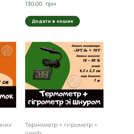
130,00  грн
Додати в кошик
зних
Термометр + гігрометр +
шнур