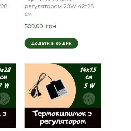
*28
регулятором 20W 42*28
см
509,00  грн
Додати в кошик