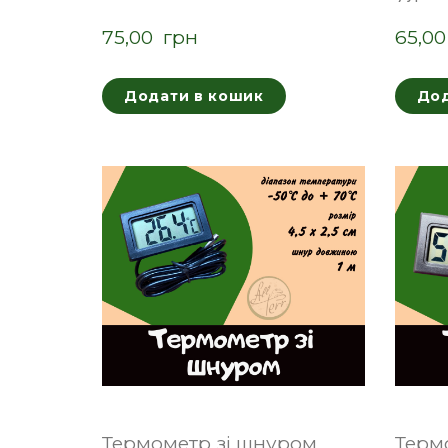
75,00  грн
65,00
Додати в кошик
Дод
Термометр зі шнуром
Терм