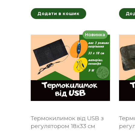
Додати в кошик
Дод
Новинка
Термокилимок від USB з
Терм
регулятором 18x33 см
регул