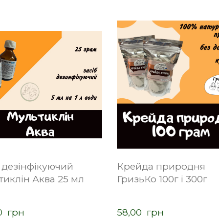
 дезінфікуючий
Крейда природня
тиклін Аква 25 мл
ГризьКо 100г і 300г
0  грн
58,00  грн