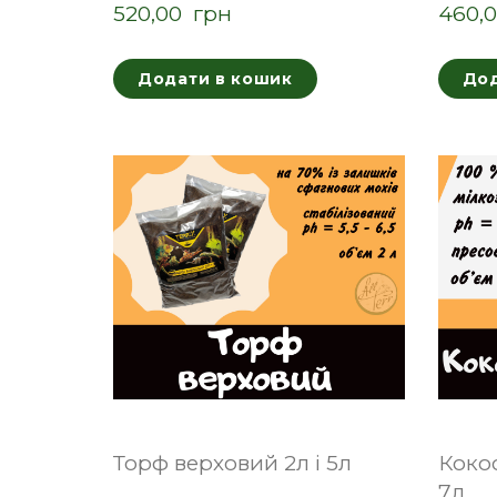
520,00  грн
460,0
Додати в кошик
Дод
Торф верховий 2л і 5л
Кокос
7л