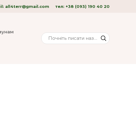
l: all4terr
@gmail.com
тел:
+38 (093) 190 40
20
изунам