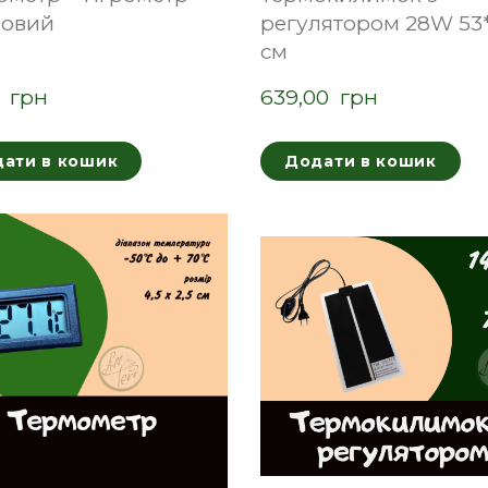
овий
регулятором 28W 53
см
  грн
639,00  грн
ати в кошик
Додати в кошик