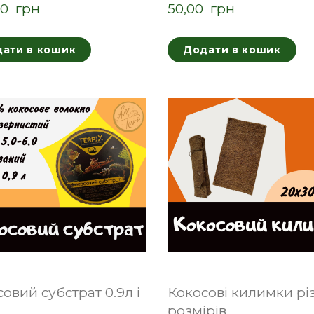
0  грн
50,00  грн
ати в кошик
Додати в кошик
овий субстрат 0.9л і
Кокосові килимки рі
розмірів