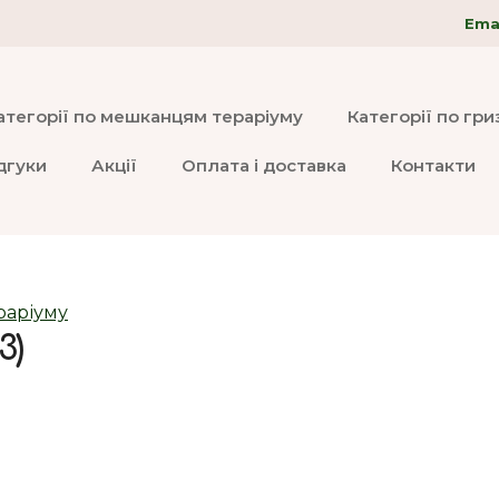
Emai
атегорії по мешканцям тераріуму
Категорії по гр
дгуки
Акції
Оплата і доставка
Контакти
раріуму
3)