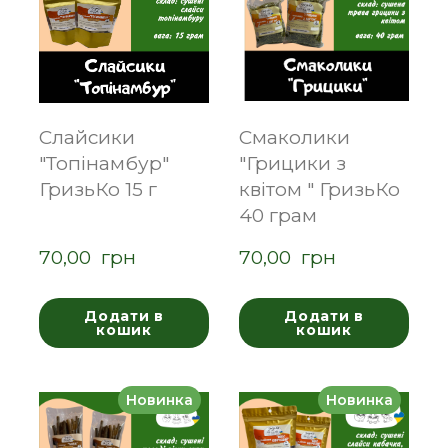
Слайсики
Смаколики
"Топінамбур"
"Грицики з
ГризьКо 15 г
квітом " ГризьКо
40 грам
70,00  грн
70,00  грн
Додати в
Додати в
кошик
кошик
Новинка
Новинка