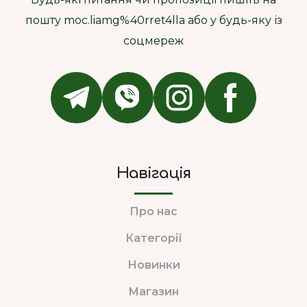
пошту moc.liamg%40rret4lla або у будь-яку із
соцмереж
Навігація
Про нас
Категорії
Новинки
Магазин