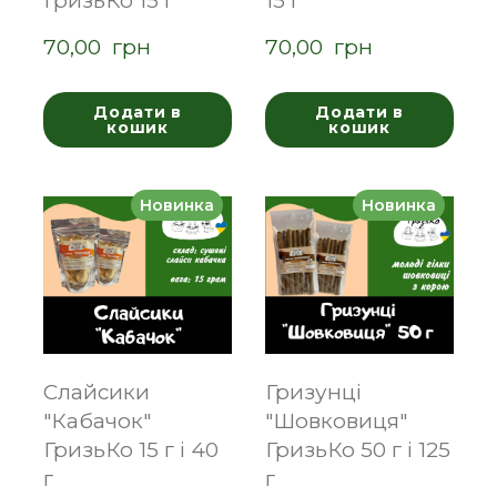
ГризьКо 15 г
15 г
70,00  грн
70,00  грн
Додати в
Додати в
кошик
кошик
Новинка
Новинка
Слайсики
Гризунці
"Кабачок"
"Шовковиця"
ГризьКо 15 г і 40
ГризьКо 50 г і 125
г
г