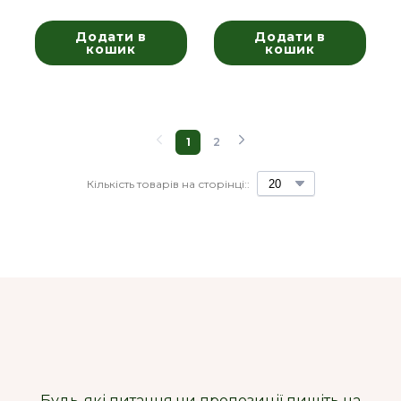
Додати в
Додати в
кошик
кошик
1
2
Кількість товарів на сторінці::
Будь-які питання чи пропозиції пишіть на