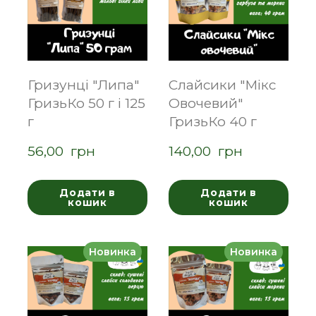
Гризунці "Липа"
Слайсики "Мікс
ГризьКо 50 г і 125
Овочевий"
г
ГризьКо 40 г
56,00  грн
140,00  грн
Додати в
Додати в
кошик
кошик
Новинка
Новинка