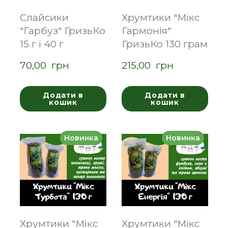
Слайсики
Хрумтики "Мікс
"Гарбуз" ГризьКо
Гармонія"
15 г і 40 г
ГризьКо 130 грам
70,00  грн
215,00  грн
Додати в
Додати в
кошик
кошик
Новинка
Новинка
Хрумтики "Мікс
Хрумтики "Мікс