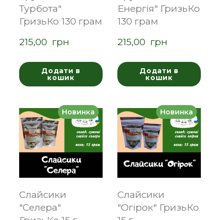
Турбота"
Енергія" ГризьКо
ГризьКо 130 грам
130 грам
215,00  грн
215,00  грн
Додати в
Додати в
кошик
кошик
Новинка
Новинка
Слайсики
Слайсики
"Селера"
"Огірок" ГризьКо