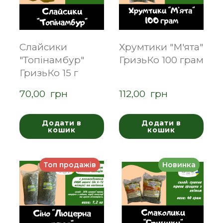
Слайсики
Хрумтики "М'ята"
"Топінамбур"
ГризьКо 100 грам
ГризьКо 15 г
70,00  грн
112,00  грн
Додати в
Додати в
кошик
кошик
Топ продажів
Новинка