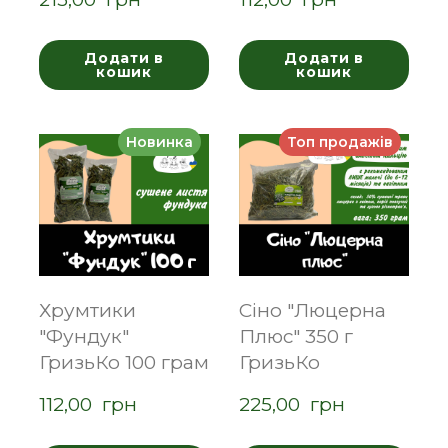
Додати в
Додати в
кошик
кошик
Новинка
Топ продажів
Хрумтики
Сіно "Люцерна
"Фундук"
Плюс" 350 г
ГризьКо 100 грам
ГризьКо
112,00  грн
225,00  грн