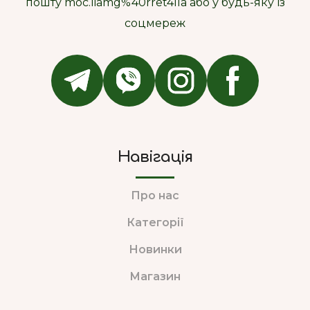
пошту moc.liamg%40rret4lla або у будь-яку із
соцмереж
Навігація
Про нас
Категорії
Новинки
Магазин