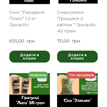
Сіно "Люцерна
Смаколики
Плюс" 1.2 кг
"Грицики з
ГризьКо
квітом " ГризьКо
40 грам
655,00  грн
70,00  грн
Додати в
Додати в
кошик
кошик
Новинка
Топ продажів