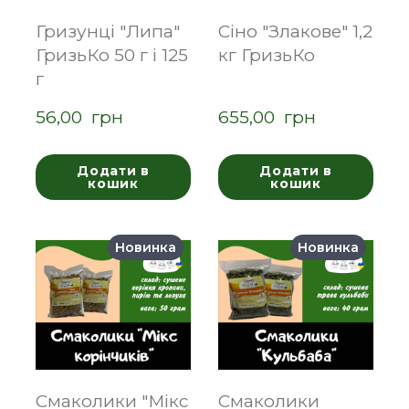
Гризунці "Липа"
Сіно "Злакове" 1,2
ГризьКо 50 г і 125
кг ГризьКо
г
56,00  грн
655,00  грн
Додати в
Додати в
кошик
кошик
Новинка
Новинка
Смаколики "Мікс
Смаколики