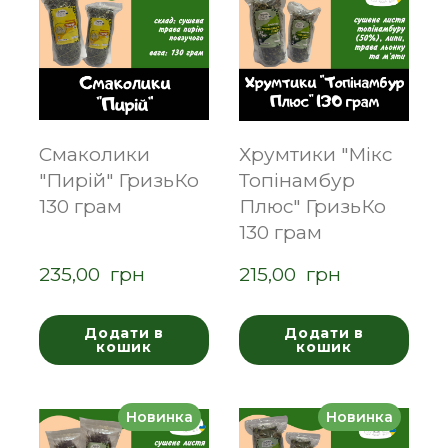
Смаколики
Хрумтики "Мікс
"Пирій" ГризьКо
Топінамбур
130 грам
Плюс" ГризьКо
130 грам
235,00  грн
215,00  грн
Додати в
Додати в
кошик
кошик
Новинка
Новинка