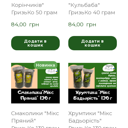
Корінчиків"
"Кульбаба"
ГризьКо 50 грам
ГризьКо 40 грам
84,00  грн
84,00  грн
Додати в
Додати в
кошик
кошик
Новинка
Смаколики "Мікс
Хрумтики "Мікс
Пряний"
Бадьорість"