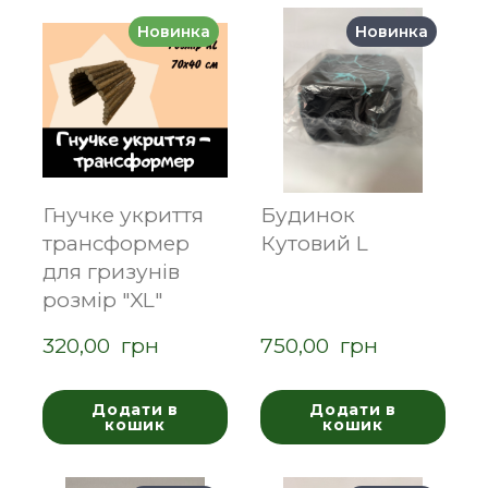
Новинка
Новинка
Гнучке укриття
Будинок
трансформер
Кутовий L
для гризунів
розмір "XL"
320,00  грн
750,00  грн
Додати в
Додати в
кошик
кошик