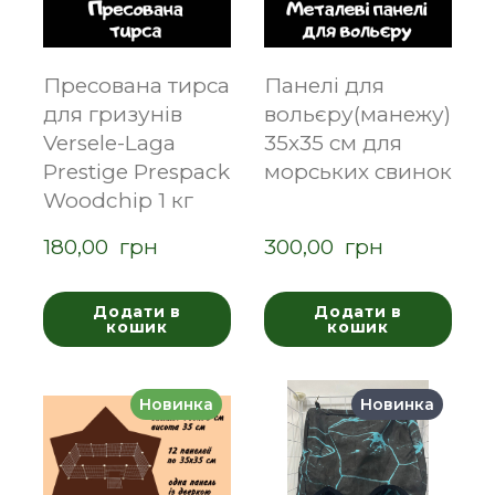
Пресована тирса
Панелі для
для гризунів
вольєру(манежу)
Versele-Laga
35х35 см для
Prestige Prespack
морських свинок
Woodchip 1 кг
180,00  грн
300,00  грн
Додати в
Додати в
кошик
кошик
Новинка
Новинка