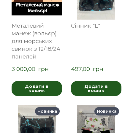
Металевий
Сінник "L"
манеж (вольєр)
для морських
свинок з 12/18/24
панелей
3 000,00  грн
497,00  грн
Додати в
Додати в
кошик
кошик
Новинка
Новинка