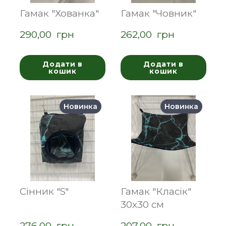
Гамак "Хованка"
Гамак "Човник"
290,00  грн
262,00  грн
Додати в
Додати в
кошик
кошик
Новинка
Новинка
Сінник "S"
Гамак "Класік"
30х30 см
276,00  грн
207,00  грн