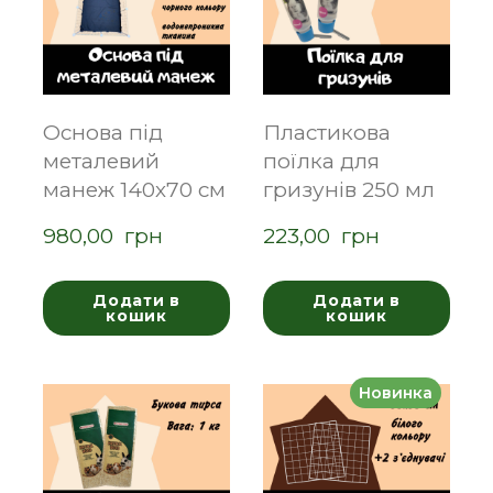
Основа під
Пластикова
металевий
поїлка для
манеж 140х70 см
гризунів 250 мл
980,00  грн
223,00  грн
Додати в
Додати в
кошик
кошик
Новинка