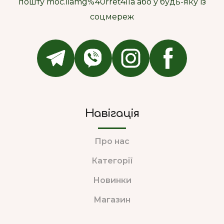
пошту moc.liamg%40rret4lla або у будь-яку із
соцмереж
Навігація
Про нас
Категорії
Новинки
Магазин