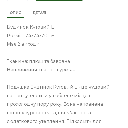
ОПИС
ДЕТАЛІ
Будинок Кутовий L
Розмір: 24х24х20 см
Має 2 виходи
Тканина: плюш та бавовна
Наповнення: пінополіуретан
Подушка Будинок Кутовий L - це чудовий
варіант утеплити улюблене місце в
прохолодну пору року. Вона наповнена
пінополіуретаном задля м'якості та
додаткового утеплення. Підходить для