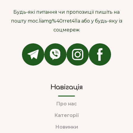
Будь-які питання чи пропозиції пишіть на
пошту moc.liamg%40rret4lla або у будь-яку із
соцмереж
Навігація
Про нас
Категорії
Новинки